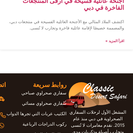
أجنحة عائلية فسيحة في أرقى المنتجعات
الفاخرة في دبي
اكتشف الملاذ المثالي مع الأجنحة العائلية الفسيحة في منتجعات دبي،
والمصممة خصيصًا لإقامة عائلية فاخرة وتجارب لا تُنسى.
اقرأ المزيد »
روابط سريعة
اتص
سفاري صحراوي صباحي
سفاري صحراوي مسائي
المشغل الأول لرحلات السفاري
الكثيب عربات التي تجرها الدواب
الصحراوية في دبي منذ عام
ركوب الدراجات الرباعية
2015. نقدم مغامرات لا تُنسى
وتجارب أصيلة وذكريات مدى