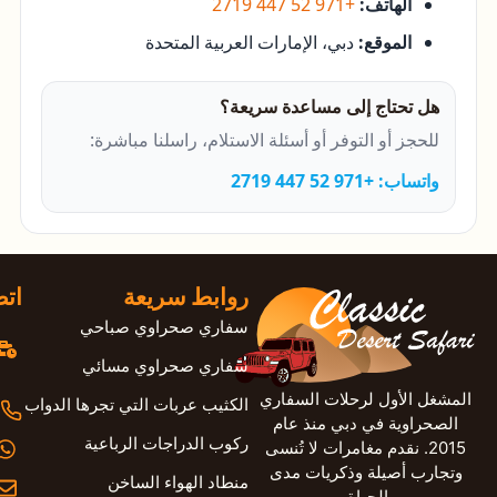
الهاتف:
+971 52 447 2719
الموقع:
دبي، الإمارات العربية المتحدة
هل تحتاج إلى مساعدة سريعة؟
للحجز أو التوفر أو أسئلة الاستلام، راسلنا مباشرة:
واتساب: +971 52 447 2719
روابط سريعة
اتص
سفاري صحراوي صباحي
سفاري صحراوي مسائي
المشغل الأول لرحلات السفاري
الكثيب عربات التي تجرها الدواب
الصحراوية في دبي منذ عام
ركوب الدراجات الرباعية
2015. نقدم مغامرات لا تُنسى
وتجارب أصيلة وذكريات مدى
منطاد الهواء الساخن
الحياة.