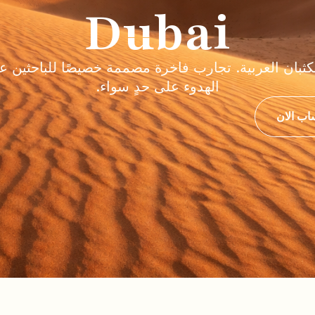
Dubai
بان العربية. تجارب فاخرة مصممة خصيصًا للباحثين عن
الهدوء على حدٍ سواء.
اب الان