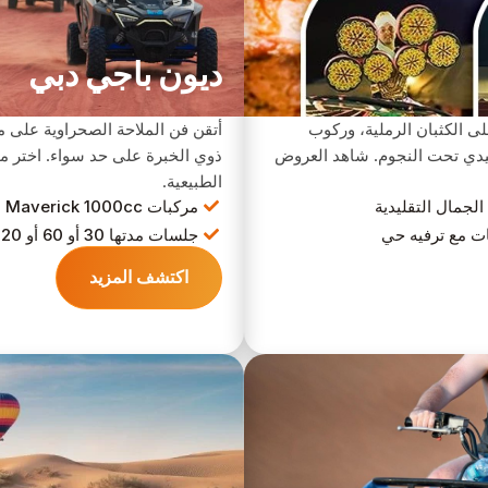
ديون باجي دبي
لى الكثبان الرملية، وركوب
أتقن فن الملاحة الصحراوية على م
يدي تحت النجوم. شاهد العروض
ذوي الخبرة على حد سواء. اختر مد
الطبيعية.
لجمال التقليدية
مركبات Can-Am Maverick 1000cc
ت مع ترفيه حي
جلسات مدتها 30 أو 60 أو 120 دقيقة
اكتشف المزيد