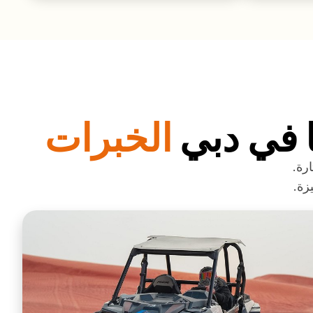
ا في دبي
الخبرات
رة.
زة.