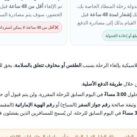
دولة رحلة المنطاد الخاصة بك،
تم الإلغاء
أقل من 48 ساعة
قبل م
لك
إشعار لمدة 48 ساعة
قبل
الحضور، سوف يتم مصادرة المبلغ
لقيام بذلك إلى مصادرة الدفع.
أقل من 48 ساعة: لا يمكن استرداد المبلغ
اسيكية بإلغاء الرحلة بسبب
الطقس أو مخاوف تتعلق بالسلامة
، يحق لك
ن خلال
طريقة الدفع الأصلية
.
حلول
3:00 مساءً
في اليوم السابق للرحلة المقررة. ولن يتم قبول أي ح
وثيقة صالحة
رقم جواز السفر
(السياح) أو
رقم الهوية الإماراتية
(المقيمي
ءً
في اليوم السابق للرحلة. لن يُسمح للمسافرين الذين يفشلون ف
 الطقس. يمتلك الطيار القرار النهائي بشأن مواصلة الرحلة. إذا تم الإلغاء 