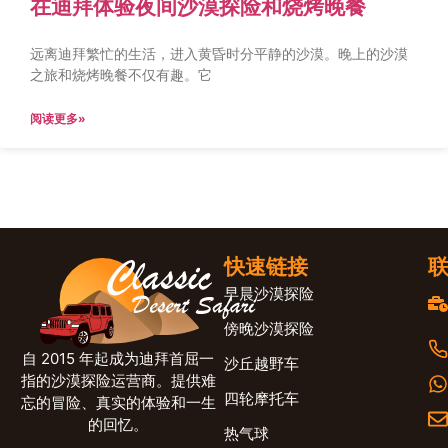
在迪拜体验夜间沙漠探险和烧烤晚餐
远离迪拜繁忙的生活，进入黄昏时分平静的沙漠。晚上的沙漠
之旅和烧烤晚餐不仅有趣。它
阅读更多»
快速链接
早晨沙漠探险
傍晚沙漠探险
自 2015 年起成为迪拜首屈一
沙丘越野车
指的沙漠探险运营商。提供难
四轮摩托车
忘的冒险、真实的体验和一生
的回忆。
热气球