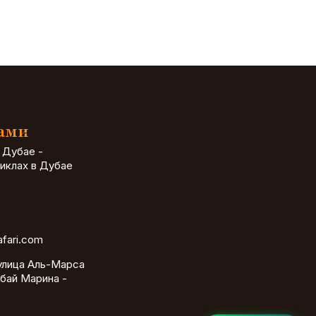
Нами
 Дубае -
иклах в Дубае
afari.com
улица Аль-Марса
бай Марина -