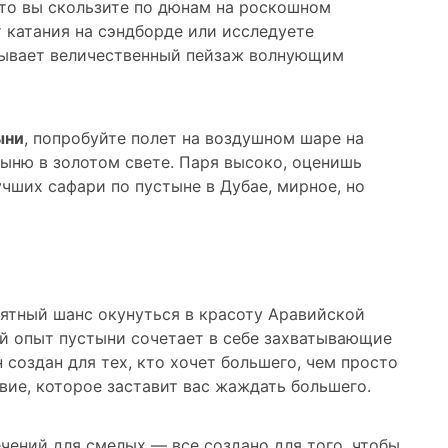
что вы скользите по дюнам на роскошном
катания на сэндборде или исследуете
зывает величественный пейзаж волнующим
ыни
, попробуйте полет на воздушном шаре на
тыню в золотом свете. Паря высоко, оценишь
учших сафари по пустыне в Дубае, мирное, но
ятный шанс окунуться в красоту Аравийской
й опыт пустыни сочетает в себе захватывающие
 создан для тех, кто хочет большего, чем просто
вие, которое заставит вас жаждать большего.
чений для смелых — все создано для того, чтобы