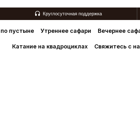
Круглосуточная поддержка
 по пустыне
Утреннее сафари
Вечернее саф
Катание на квадроциклах
Свяжитесь с н
P-Сафари В