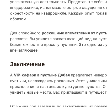
увлекательную деятельность. Представьте себе, 
внедорожнике, испытываете острые ощущения от 
окрестности на квадроцикле. Каждый опыт пока
образом.
Для спокойного
роскошные впечатления от пуст
рассвете. Вы увидите захватывающий вид на пус
безмятежность и красоту пустыни. Это одно из л
впечатляющее.
Заключение
A
VIP-сафари в пустыне Дубая
предлагает неверо
пустыни, наслаждаясь роскошью. Этот уникальны
приключения и настоящие культурные чувства. Он
увидеть новые места. Вас приглашают в путешест
От ужина под звездами до захватывающих развле