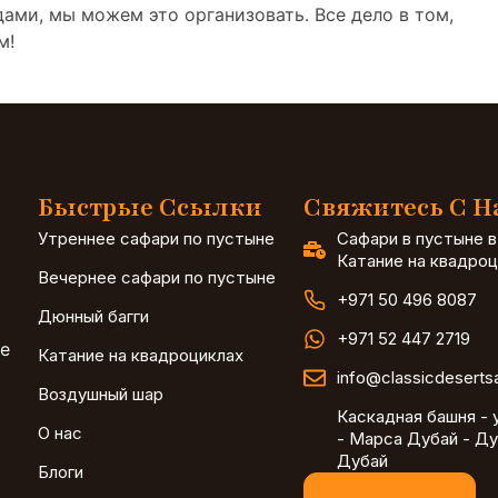
ами, мы можем это организовать. Все дело в том,
м!
Быстрые Ссылки
Свяжитесь С 
Утреннее сафари по пустыне
Сафари в пустыне в
Катание на квадроц
Вечернее сафари по пустыне
+971 50 496 8087
Дюнный багги
+971 52 447 2719
ае
Катание на квадроциклах
info@classicdeserts
Воздушный шар
Каскадная башня - 
О нас
- Марса Дубай - Ду
Дубай
Блоги