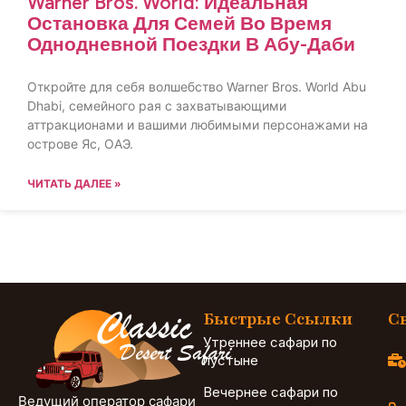
Warner Bros. World: Идеальная
Остановка Для Семей Во Время
Однодневной Поездки В Абу-Даби
Откройте для себя волшебство Warner Bros. World Abu
Dhabi, семейного рая с захватывающими
аттракционами и вашими любимыми персонажами на
острове Яс, ОАЭ.
ЧИТАТЬ ДАЛЕЕ »
Быстрые Ссылки
С
Утреннее сафари по
пустыне
Вечернее сафари по
Ведущий оператор сафари