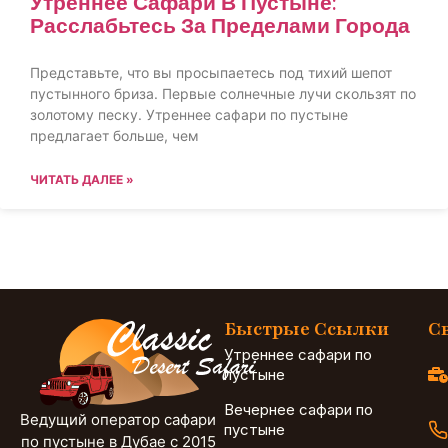
Утреннее Сафари В Пустыне:
Расслабьтесь За Пределами Города
Представьте, что вы просыпаетесь под тихий шепот
пустынного бриза. Первые солнечные лучи скользят по
золотому песку. Утреннее сафари по пустыне
предлагает больше, чем
ЧИТАТЬ ДАЛЕЕ »
Быстрые Ссылки
С
Утреннее сафари по
пустыне
Вечернее сафари по
Ведущий оператор сафари
пустыне
по пустыне в Дубае с 2015