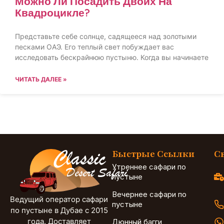
Можно Ли Посадить Двоих На
Квадроцикле?
Представьте себе солнце, садящееся над золотыми
песками ОАЭ. Его теплый свет побуждает вас
исследовать бескрайнюю пустыню. Когда вы начинаете
ЧИТАТЬ ДАЛЕЕ »
Быстрые Ссылки
С
Утреннее сафари по
пустыне
Вечернее сафари по
Ведущий оператор сафари
пустыне
по пустыне в Дубае с 2015
года. Доставляет
Дюнный багги