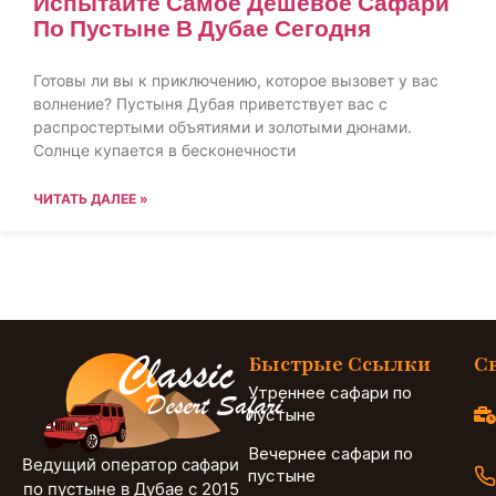
Испытайте Самое Дешевое Сафари
По Пустыне В Дубае Сегодня
Готовы ли вы к приключению, которое вызовет у вас
волнение? Пустыня Дубая приветствует вас с
распростертыми объятиями и золотыми дюнами.
Солнце купается в бесконечности
ЧИТАТЬ ДАЛЕЕ »
Быстрые Ссылки
С
Утреннее сафари по
пустыне
Вечернее сафари по
Ведущий оператор сафари
пустыне
по пустыне в Дубае с 2015