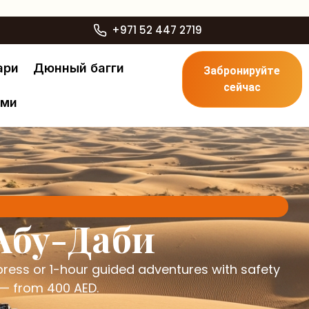
+971 52 447 2719
ари
Дюнный багги
Забронируйте
сейчас
ами
Абу-Даби
ess or 1-hour guided adventures with safety
s — from 400 AED.