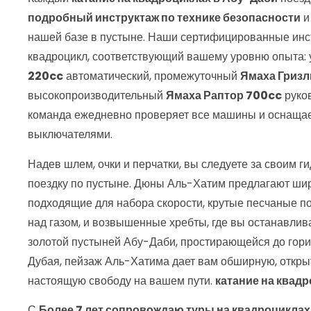
подробный инструктаж по технике безопасности
и
нашей базе в пустыне. Наши сертифицированные инс
квадроцикл, соответствующий вашему уровню опыта: 
220cc
автоматический, промежуточный
Ямаха Гризл
высокопроизводительный
Ямаха Раптор 700cc
руко
команда ежедневно проверяет все машины и оснаща
выключателями.
Надев шлем, очки и перчатки, вы следуете за своим 
поездку по пустыне. Дюны Аль-Хатим предлагают шир
подходящие для набора скорости, крутые песчаные п
над газом, и возвышенные хребты, где вы останавлив
золотой пустыней Абу-Даби, простирающейся до гори
Дубая, пейзаж Аль-Хатима дает вам обширную, откр
настоящую свободу на вашем пути.
катание на квад
С
Более 7 лет сопровождаю туры на квадроциклах