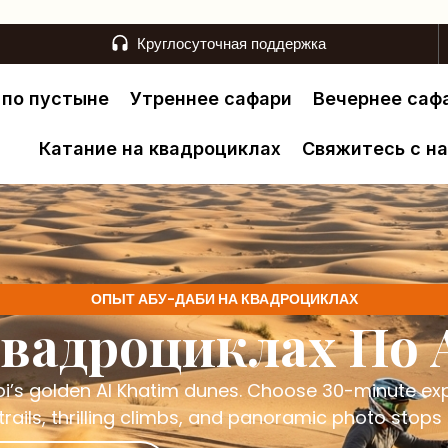
Круглосуточная поддержка
 по пустыне
Утреннее сафари
Вечернее саф
Катание на квадроциклах
Свяжитесь с н
ОПЫТ АБУ-ДАБИ НА КВАДРОЦИКЛАХ
Квадроциклах По 
’s golden Al Khatim dunes. Choose 30-minute expr
 trails, thrilling climbs, and panoramic photo stop
ронируйте сейчас