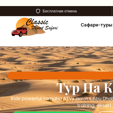
Бесплатная отмена
Сафари-туры
Тур На 
Ride powerful Yamaha ATVs across Abu Dhabi
training, desert
Забронируйте сейчас в WhatsApp
Заб