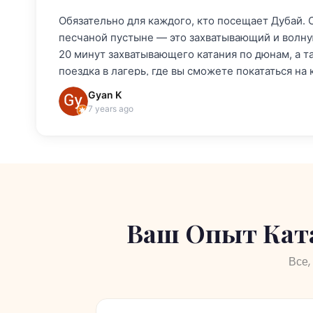
Мы прекрасно провели время! Водитель продела
Обязательно пристегнитесь и предложите им вод
будто они ее украли.
Atley Joseph
3 years ago
Ваш Опыт Ката
Все,