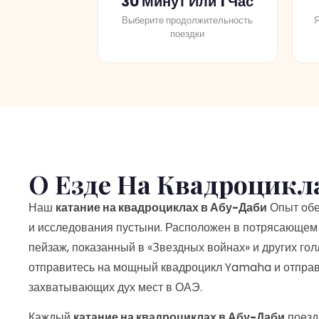
Выберите продолжительность
Я
поездки
О Езде На Квадроцикл
Наш
катание на квадроциклах в Абу-Даби
Опыт обе
и исследования пустыни. Расположен в потрясающе
пейзаж, показанный в «Звездных войнах» и других го
отправитесь на мощный квадроцикл Yamaha и отправ
захватывающих дух мест в ОАЭ.
Каждый
катание на квадроциклах в Абу-Даби
поезд