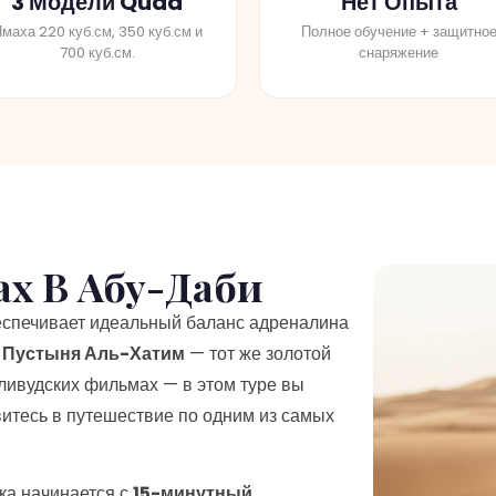
маха 220 куб.см, 350 куб.см и
Полное обучение + защитно
700 куб.см.
снаряжение
ах В Абу-Даби
спечивает идеальный баланс адреналина
м
Пустыня Аль-Хатим
— тот же золотой
лливудских фильмах — в этом туре вы
итесь в путешествие по одним из самых
ка начинается с
15-минутный