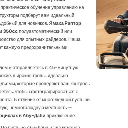
 практическое обучение управлению на
трукторы подберут вам идеальный
удобный для новичков.
Ямаха Раптор
и 350cc
полуавтоматический или
водство для опытных райдеров. Наша
ет каждую предохранительными
гидом и отправляетесь в 45-минутную
окие, широкие тропы, идеально
одъемы, которые проверяют ваш контроль
аетесь, чтобы сфотографироваться с
зонта. В отличие от многолюдной пустыни
ытую, немноголюдную местность —
роциклах в Абу-Даби
приключение.
По пустыне Абу-Даби наша команда