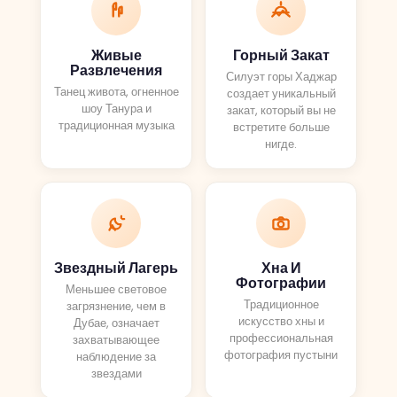
таким веселым,
сделал много
Живые
Горный Закат
наших
Развлечения
Силуэт горы Хаджар
фотографий и
Танец живота, огненное
создает уникальный
видео, он всегда
шоу Танура и
закат, который вы не
традиционная музыка
следил за тем,
встретите больше
нигде.
чтобы мы ничего
не пропустили! 5*
ПЛЮС... Это
ПОЛНЫЙ опыт.
Единственное,
что мы
Звездный Лагерь
Хна И
пропустили, это
Фотографии
Меньшее световое
фотографии
Традиционное
загрязнение, чем в
заката, и это было
искусство хны и
Дубае, означает
профессиональная
захватывающее
нормально, но
фотография пустыни
наблюдение за
если вы хотите
звездами
их, я советую вам