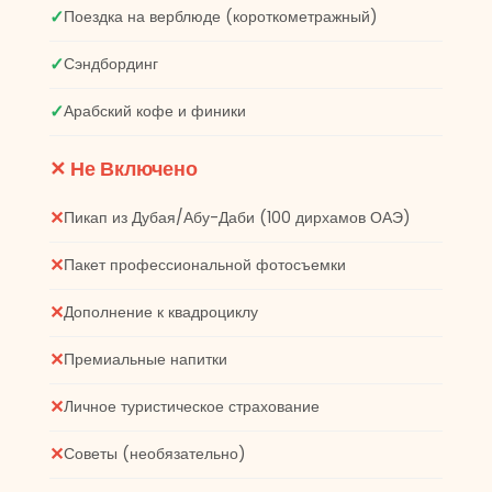
Поездка на верблюде (короткометражный)
видео или
картинка никогда
Сэндбординг
не оправдают
этого.
Арабский кофе и финики
Невероятный
день с моей
✕ Не Включено
семьей, и я не
мог и мечтать о
Пикап из Дубая/Абу-Даби (100 дирхамов ОАЭ)
лучшем гиде.
Любовь из
Пакет профессиональной фотосъемки
Канады.
Дополнение к квадроциклу
Премиальные напитки
Личное туристическое страхование
Советы (необязательно)