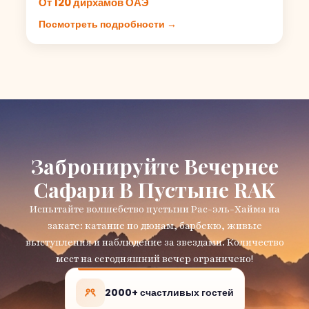
От 120 дирхамов ОАЭ
Посмотреть подробности →
Забронируйте Вечернее
Сафари В Пустыне RAK
Испытайте волшебство пустыни Рас-эль-Хайма на
закате: катание по дюнам, барбекю, живые
выступления и наблюдение за звездами. Количество
мест на сегодняшний вечер ограничено!
2000+ счастливых гостей