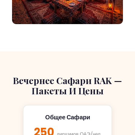
Вечернее Сафари RAK —
Пакеты И Цены
Общее Сафари
250
дирхамов ОАЭ/чел.