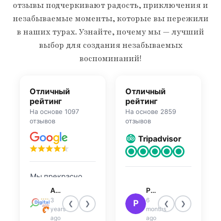
отзывы подчеркивают радость, приключения и
незабываемые моменты, которые вы пережили
в наших турах. Узнайте, почему мы — лучший
выбор для создания незабываемых
воспоминаний!
Отличный
Отличный
рейтинг
рейтинг
На основе 1097
На основе 2859
отзывов
отзывов
Tripadvisor
Мы прекрасно
На высшем
провели время!
Atley Joseph
Patricia R
уровне, Сафари-
Водитель
3
6
P
❮
❯
❮
❯
тур по пустыне
years
months
проделал
Дубая
ago
ago