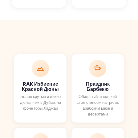
отличную работу.
рекомендует
Обязательно
Абхилаша, если
пристегнитесь и
он доступен в
предложите им
качестве гида! Я
водить машину
поехала с мужем,
так, как будто они
сестрой и зятем!
ее украли.
Мы поехали на
частной поездке
(стоит того на
100%), нас
забрали, где бы
RAK Избиение
Праздник
мы ни хотели.
Красной Дюны
Барбекю
Абхилаш - наш
Более крутые и дикие
Обильный шведский
водитель был
дюны, чем в Дубае, на
стол с мясом на гриле,
фоне горы Хаджар
НЕВЕРОЯТЕН!! Не
арабским мезе и
десертами
могу сказать
достаточно
удивительных
вещей. Он был