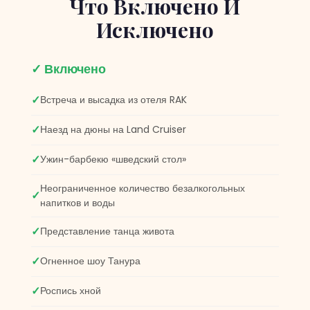
Что Включено И
этот опыт
Исключено
невероятным, мы
все еще
улыбаемся!
✓ Включено
Небольшой совет,
если вас немного
Встреча и высадка из отеля RAK
укачивает на
лодках.
Наезд на дюны на Land Cruiser
Настоятельно
Ужин-барбекю «шведский стол»
рекомендую
принять что-
Неограниченное количество безалкогольных
нибудь вроде
напитков и воды
лекарства от
тошноты за
Представление танца живота
полчаса до того,
как вы
Огненное шоу Танура
доберетесь до
Роспись хной
дюн, это было
ДИКОЕ!!!! Никакое