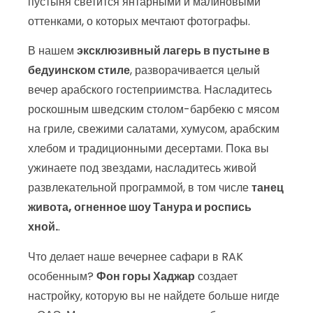
пустыня светится янтарными и малиновыми
оттенками, о которых мечтают фотографы.
В нашем
эксклюзивный лагерь в пустыне в
бедуинском стиле
, разворачивается целый
вечер арабского гостеприимства. Насладитесь
роскошным шведским столом-барбекю с мясом
на гриле, свежими салатами, хумусом, арабским
хлебом и традиционными десертами. Пока вы
ужинаете под звездами, насладитесь живой
развлекательной программой, в том числе
танец
живота, огненное шоу Танура и роспись
хной.
.
Что делает наше вечернее сафари в RAK
особенным?
Фон горы Хаджар
создает
настройку, которую вы не найдете больше нигде