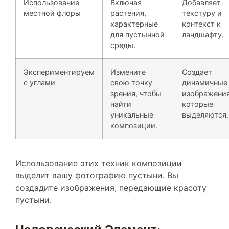
местной флоры
растения,
текстуру и
характерные
контекст к
для пустынной
ландшафту.
среды.
Экспериментируем
Измените
Создает
с углами
свою точку
динамичные
зрения, чтобы
изображения
найти
которые
уникальные
выделяются.
композиции.
Использование этих техник композиции
выделит вашу фотографию пустыни. Вы
создадите изображения, передающие красоту
пустыни.
Человеческий Элемент: