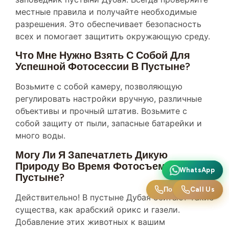
разрешения. Это обеспечивает безопасность
всех и помогает защитить окружающую среду.
Что Мне Нужно Взять С Собой Для
Успешной Фотосессии В Пустыне?
Возьмите с собой камеру, позволяющую
регулировать настройки вручную, различные
объективы и прочный штатив. Возьмите с
собой защиту от пыли, запасные батарейки и
много воды.
Могу Ли Я Запечатлеть Дикую
Природу Во Время Фотосъемки В
WhatsApp
WhatsApp
Пустыне?
Позвоните нам
Call Us
Действительно! В пустыне Дубая обитают такие
существа, как арабский орикс и газели.
Добавление этих животных к вашим
фотографиям может обогатить вашу историю о