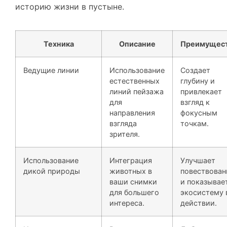
Техника
Описание
Преимущес
Ведущие линии
Использование
Создает
естественных
глубину и
линий пейзажа
привлекает
для
взгляд к
направления
фокусным
взгляда
точкам.
зрителя.
Использование
Интеграция
Улучшает
дикой природы
животных в
повествован
ваши снимки
и показывае
для большего
экосистему 
интереса.
действии.
Использование
Включая
Добавляет