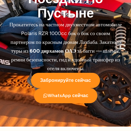
Пустыне
Прокатитесь на частном двухместном автомобиле
Polaris RZR 1000cc бок о бок со своим
партнером по красным дюнам Лахбаба. Закатные
туры из
600 дирхамов ОАЭ
за багги — шлемы,
ремни безопасности, гид и удобный трансфер из
отеля включены.
Забронируйте сейчас
WhatsApp сейчас