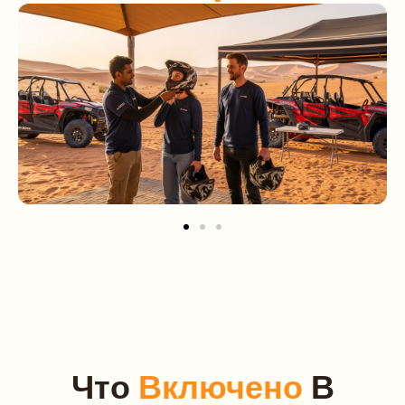
Что
Включено
В