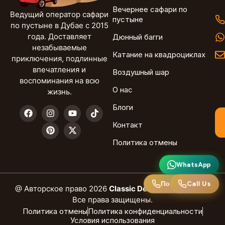
Вечернее сафари по
Ведущий оператор сафари
пустыне
по пустыне в Дубае с 2015
года. Доставляет
Дюнный багги
незабываемые
Катание на квадроциклах
приключения, подлинные
впечатления и
Воздушный шар
воспоминания на всю
О нас
жизнь.
Блоги
Контакт
Политика отмены
WhatsApp
WhatsApp
Call Us
Позвоните нам
@ Авторское право 2026
Classic Desert Safari Dubai.
Все права защищены.
Политика отмены
Политика конфиденциальности
Условия использования