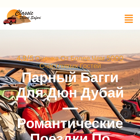
4,9/5 Оценка От Более Чем 5000
Счастливых Гостей
Парный Багги
Для Дюн Дубай
—
Романтические
Поездки По