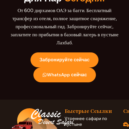
От 600 дирхамов ОАЭ за багги. Бесплатный
трансфер из отеля, полное защитное снаряжение,
профессиональный гид. Забронируйте сейчас,
заплатите по прибытии в базовый лагерь в пустыне
Лахбаб.
Забронируйте сейчас
WhatsApp сейчас
Быстрые Ссылки
С
Утреннее сафари по
пустыне