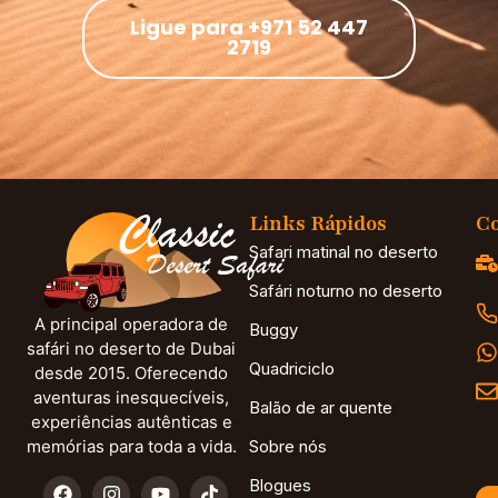
Ligue para +971 52 447
2719
Links Rápidos
Co
Safari matinal no deserto
Safári noturno no deserto
A principal operadora de
Buggy
safári no deserto de Dubai
Quadriciclo
desde 2015. Oferecendo
aventuras inesquecíveis,
Balão de ar quente
experiências autênticas e
memórias para toda a vida.
Sobre nós
Blogues