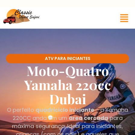
ATV PARA INICIANTES
Moto-Quatro
Yamaha 220cc
Dubai
O perfeito
quadriciclo iniciante
- a Yamaha
220CC anda em um
área cercada
para
máxima segurança. Ideal para iniciantes,
crianças (com os pais) e aqueles que