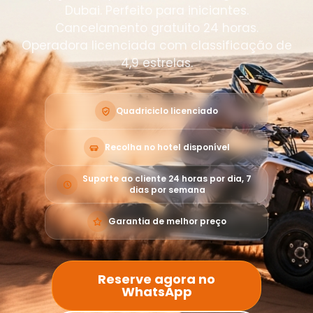
Dubai. Perfeito para iniciantes.
Cancelamento gratuito 24 horas.
Operadora licenciada com classificação de
4,9 estrelas.
Quadriciclo licenciado
Recolha no hotel disponível
Suporte ao cliente 24 horas por dia, 7
dias por semana
Garantia de melhor preço
Reserve agora no
WhatsApp