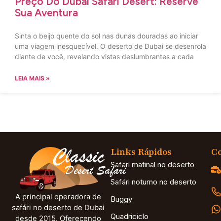
Preço Do Dubai Safari Desert: Reserve
Sua Aventura
Sinta o beijo quente do sol nas dunas douradas ao iniciar
uma viagem inesquecível. O deserto de Dubai se desenrola
diante de você, revelando vistas deslumbrantes a cada
LEIA MAIS »
Links Rápidos
Co
Safari matinal no deserto
Safári noturno no deserto
A principal operadora de
Buggy
safári no deserto de Dubai
Quadriciclo
desde 2015. Oferecendo