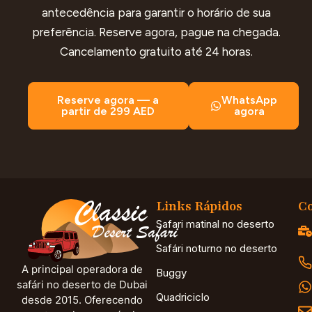
antecedência para garantir o horário de sua
preferência. Reserve agora, pague na chegada.
Cancelamento gratuito até 24 horas.
Reserve agora — a
WhatsApp
partir de 299 AED
agora
Links Rápidos
Co
Safari matinal no deserto
Safári noturno no deserto
A principal operadora de
Buggy
safári no deserto de Dubai
Quadriciclo
desde 2015. Oferecendo