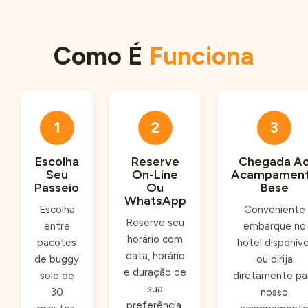
Como É
Funciona
1
2
3
Escolha
Reserve
Chegada A
Seu
On-Line
Acampamen
Passeio
Ou
Base
WhatsApp
Escolha
Conveniente
Reserve seu
entre
embarque no
horário com
pacotes
hotel disponíve
data, horário
de buggy
ou dirija
e duração de
solo de
diretamente pa
sua
30
nosso
preferência.