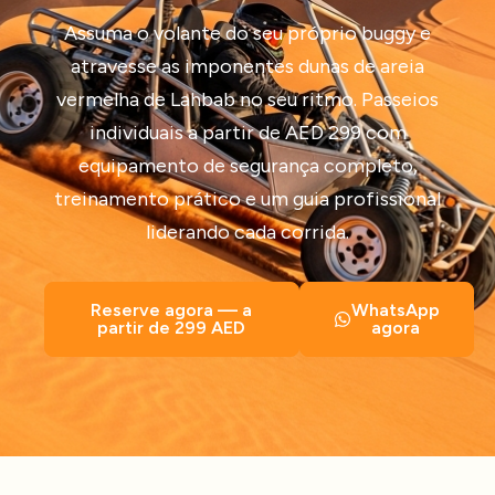
Assuma o volante do seu próprio buggy e
atravesse as imponentes dunas de areia
vermelha de Lahbab no seu ritmo. Passeios
individuais a partir de AED 299 com
equipamento de segurança completo,
treinamento prático e um guia profissional
liderando cada corrida.
Reserve agora — a
WhatsApp
partir de 299 AED
agora