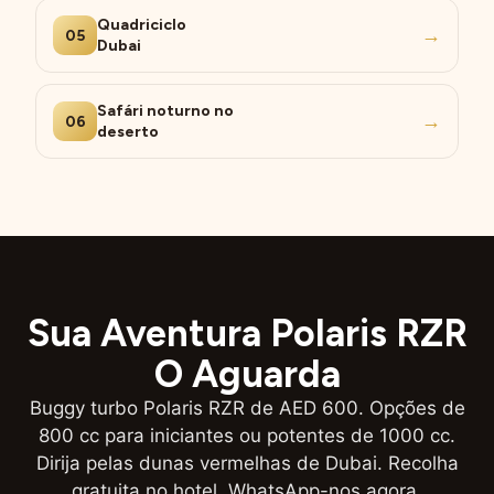
Quadriciclo
→
05
Dubai
Safári noturno no
→
06
deserto
Sua Aventura Polaris RZR
O Aguarda
Buggy turbo Polaris RZR de AED 600. Opções de
800 cc para iniciantes ou potentes de 1000 cc.
Dirija pelas dunas vermelhas de Dubai. Recolha
gratuita no hotel. WhatsApp-nos agora.