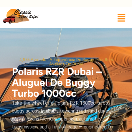
4,9/5 Avaliado | A Experiência De Buggy Mais Bem
Avaliada Em Dubai
Polaris RZR Dubai –
Aluguel De Buggy
Turbo 1000cc
Take the wheel of a Polaris RZR 1000cc turbo
buggy across Lahbab’s towering red sand dunes.
Walker Evans racing suspension, automatic
transmission, and a full roll cage — engineered for