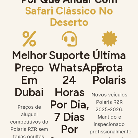
Safari Clássico No
Deserto
Melhor
Suporte
Última
Preço
WhatsApp
Frota
Em
24
Polaris
Dubai
Horas
Novos veículos
Por Dia,
Polaris RZR
Preços de
2025-2026.
7 Dias
aluguel
Mantido e
competitivos do
inspecionado
Por
Polaris RZR sem
profissionalmente
taxas ocultas.