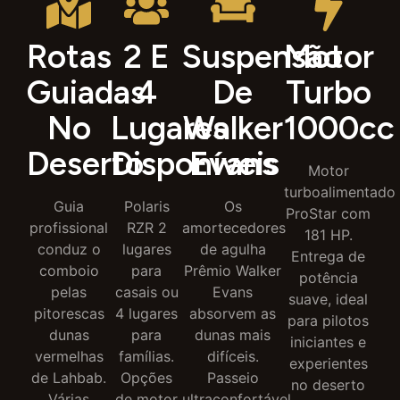
Rotas
2 E
Suspensão
Motor
Guiadas
4
De
Turbo
No
Lugares
Walker
1000cc
Deserto
Disponíveis
Evans
Motor
turboalimentado
Guia
Polaris
Os
ProStar com
profissional
RZR 2
amortecedores
181 HP.
conduz o
lugares
de agulha
Entrega de
comboio
para
Prêmio Walker
potência
pelas
casais ou
Evans
suave, ideal
pitorescas
4 lugares
absorvem as
para pilotos
dunas
para
dunas mais
iniciantes e
vermelhas
famílias.
difíceis.
experientes
de Lahbab.
Opções
Passeio
no deserto
Várias
de motor
ultraconfortável