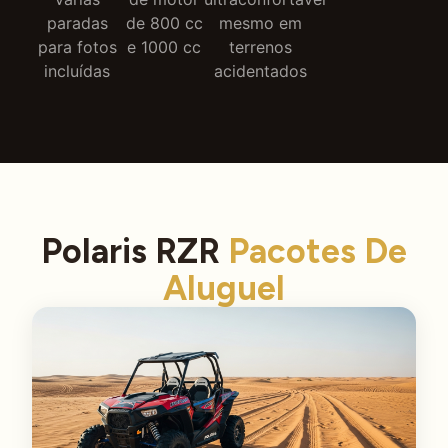
paradas
de 800 cc
mesmo em
para fotos
e 1000 cc
terrenos
incluídas
acidentados
Polaris RZR
Pacotes De
Aluguel