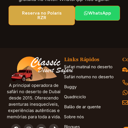
Reserva no Polaris
WhatsApp
RZR
Links Rápidos
Co
Safari matinal no deserto
Safári noturno no deserto
A principal operadora de
Buggy
safári no deserto de Dubai
Quadriciclo
desde 2015. Oferecendo
aventuras inesquecíveis,
Balão de ar quente
experiências autênticas e
memórias para toda a vida.
Sobre nós
Blogues