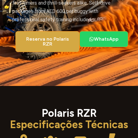
first-timers and thrill-seekers alike. Self-drive
packages from AED 600 per buggy with
professional safety training included.
Reserva no Polaris
WhatsApp
RZR
Polaris RZR
Especificações Técnicas