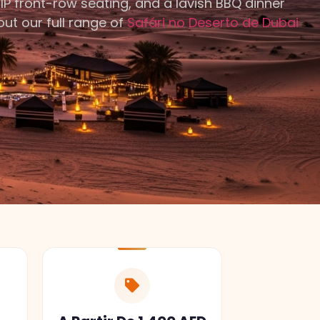
IP front-row seating, and a lavish BBQ dinner
out our full range of
Safári no Deserto de Dubai