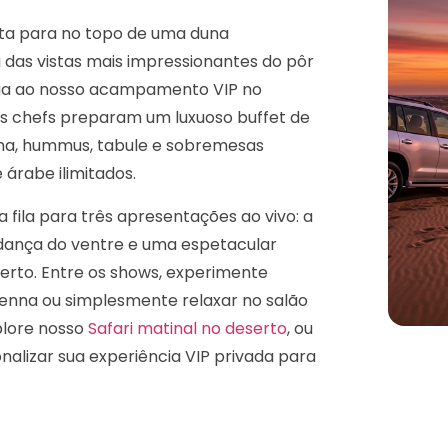
ista para no topo de uma duna
 das vistas mais impressionantes do pôr
hega ao nosso acampamento VIP no
os chefs preparam um luxuoso buffet de
ma, hummus, tabule e sobremesas
 árabe ilimitados.
 fila para três apresentações ao vivo: a
dança do ventre e uma espetacular
erto. Entre os shows, experimente
enna ou simplesmente relaxar no salão
plore nosso
Safari matinal no deserto
, ou
alizar sua experiência VIP privada para