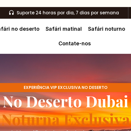
Suporte 24 horas por dia, 7 dias por semana
fári no deserto
Safári matinal
Safári noturno
Contate-nos
EXPERIÊNCIA VIP EXCLUSIVA NO DESERTO
o No Deserto Duba
Noturna Exclusiva