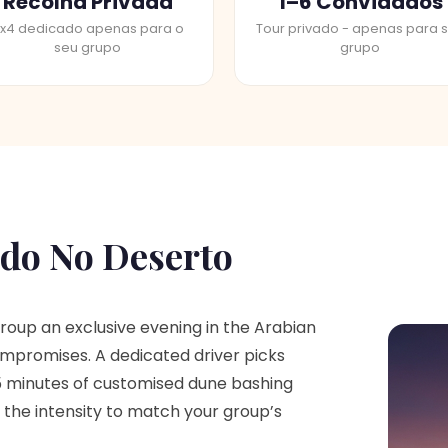
Recolha Privada
1–6 Convidados
x4 dedicado apenas para o
Tour privado - apenas para 
seu grupo
grupo
ado No Deserto
group an exclusive evening in the Arabian
ompromises. A dedicated driver picks
45 minutes of customised dune bashing
 the intensity to match your group’s