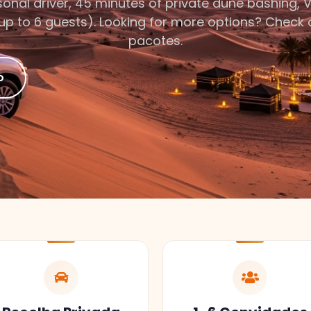
nal driver, 45 minutes of private dune bashing, V
 (up to 6 guests). Looking for more options? Check 
pacotes.
o