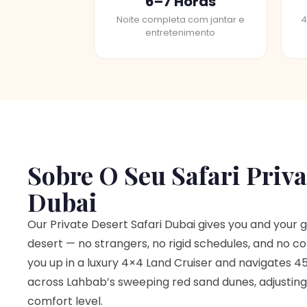
6–7 Horas
Noite completa com jantar e
4
entretenimento
Sobre O Seu Safari Priv
Dubai
Our Private Desert Safari Dubai gives you and your 
desert — no strangers, no rigid schedules, and no c
you up in a luxury 4×4 Land Cruiser and navigates 
across Lahbab’s sweeping red sand dunes, adjusting
comfort level.