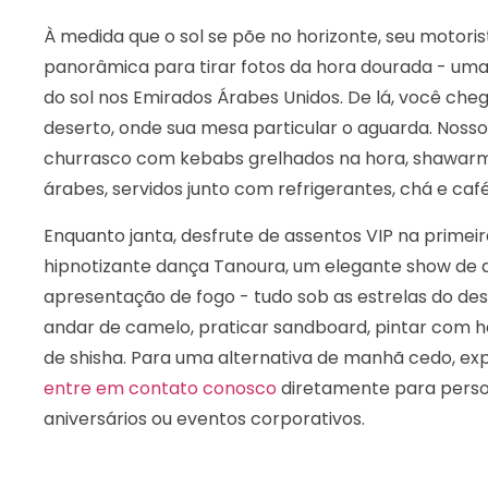
À medida que o sol se põe no horizonte, seu motor
panorâmica para tirar fotos da hora dourada - uma
do sol nos Emirados Árabes Unidos. De lá, você c
deserto, onde sua mesa particular o aguarda. Noss
churrasco com kebabs grelhados na hora, shawar
árabes, servidos junto com refrigerantes, chá e café
Enquanto janta, desfrute de assentos VIP na primeira
hipnotizante dança Tanoura, um elegante show de 
apresentação de fogo - tudo sob as estrelas do des
andar de camelo, praticar sandboard, pintar com h
de shisha. Para uma alternativa de manhã cedo, ex
entre em contato conosco
diretamente para person
aniversários ou eventos corporativos.