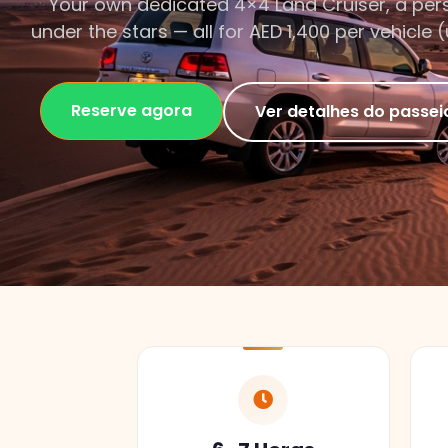
Your own dedicated 4×4 Land Cruiser, a perso
under the stars — all for AED 1,400 per vehicle
Reserve agora
Ver detalhes do passei