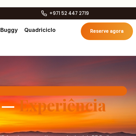
+971 52 447 2719
Buggy
Quadriciclo
Reserve agora
i —
Experiência