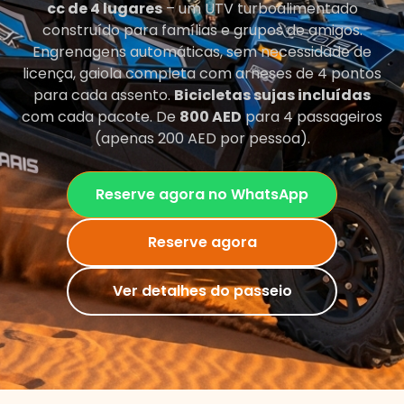
cc de 4 lugares
– um UTV turboalimentado
construído para famílias e grupos de amigos.
Engrenagens automáticas, sem necessidade de
licença, gaiola completa com arneses de 4 pontos
para cada assento.
Bicicletas sujas incluídas
com cada pacote. De
800 AED
para 4 passageiros
(apenas 200 AED por pessoa).
Reserve agora no WhatsApp
Reserve agora
Ver detalhes do passeio