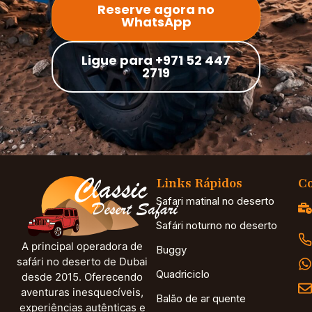
Reserve agora no
WhatsApp
Ligue para +971 52 447
2719
Links Rápidos
Co
Safari matinal no deserto
Safári noturno no deserto
A principal operadora de
Buggy
safári no deserto de Dubai
Quadriciclo
desde 2015. Oferecendo
aventuras inesquecíveis,
Balão de ar quente
experiências autênticas e