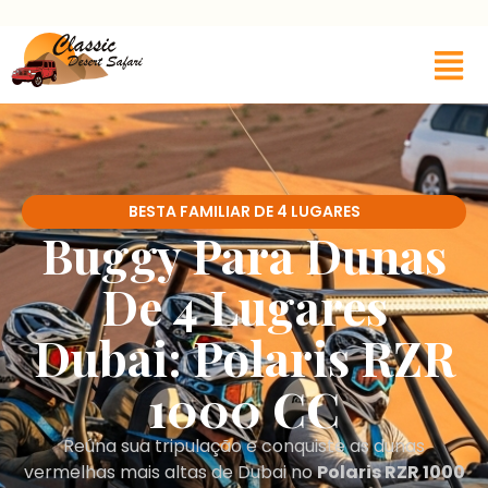
BESTA FAMILIAR DE 4 LUGARES
Buggy Para Dunas
De 4 Lugares
Dubai: Polaris RZR
1000 CC
Reúna sua tripulação e conquiste as dunas
vermelhas mais altas de Dubai no
Polaris RZR 1000