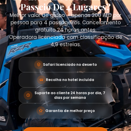
Passeio De 4 Lugares?
Melhor valor de grupo – apenas 200 AED por
pessoa para 4 passageiros. Cancelamento
gratuito 24 horas antes.
Operadora licenciada com classificação de
4,9 estrelas.
Safari licenciado no deserto
Recolha no hotel incluída
Suporte ao cliente 24 horas por dia, 7
dias por semana
Garantia de melhor preço