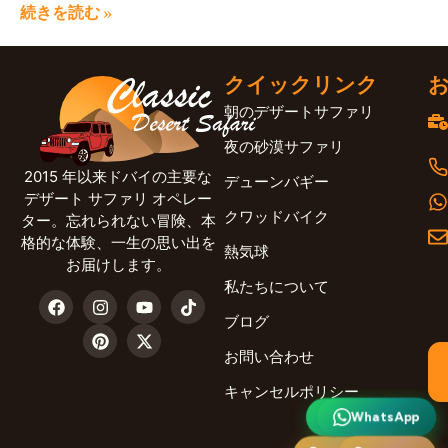
続きを読む »
クイックリンク
朝のデザートサファリ
夜の砂漠サファリ
2015 年以来ドバイの主要な
デューンバギー
デザート サファリ オペレー
クワッドバイク
ター。忘れられない冒険、本
格的な体験、一生の思い出を
熱気球
お届けします。
私たちについて
ブログ
お問い合わせ
キャンセルポリシー
WhatsApp
ワッツアップ