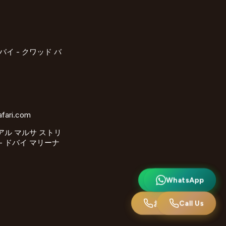
バイ - クワッド バ
afari.com
 アル マルサ ストリ
 - ドバイ マリーナ
ワッツアップ
WhatsApp
お電話ください
Call Us