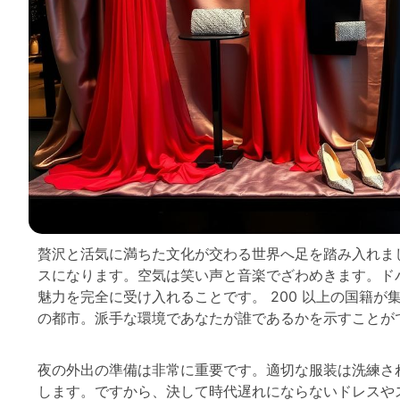
贅沢と活気に満ちた文化が交わる世界へ足を踏み入れま
スになります。空気は笑い声と音楽でざわめきます。ド
魅力を完全に受け入れることです。 200 以上の国籍
の都市。派手な環境であなたが誰であるかを示すことが
夜の外出の準備は非常に重要です。適切な服装は洗練さ
します。ですから、決して時代遅れにならないドレスや
示すルックスで、ドバイで輝く準備をしましょう。