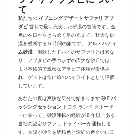
て
私たちの
イブニング デザート サファリ アブ
ダビ
首都で最も充実した砂漠の冒険です。金
色の夕日からきらめく星の光まで、壮大な砂
漠を横断する 6 時間の旅です。
アル・ハティ
ム砂漠
。混雑したドバイのサファリとは異な
り、アブダビの手つかずの広大な砂丘では、
より本格的で親密なアラビア体験が提供さ
れ、ゲストは常に旅のハイライトとして評価
しています。
あなたの夜は爽快な気分で始まります
砂丘バ
ッシングセッション
トヨタ ランド クルーザ
ーに乗って、砂漠運転の経験が 8 年以上ある
当社の認定サファリ ドライバーが運転しま
す。太陽が砂丘を琥珀色と深紅の色合いに染