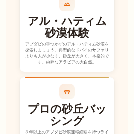
す）私たちが望
むところならど
アル・ハティム
こでも迎えに来
てくれました..ア
砂漠体験
ビラッシュ-私た
ちのドライバー
アブダビの手つかずのアル・ハティム砂漠を
探索しましょう。典型的なドバイのサファリ
は信じられない
よりも人が少なく、砂丘が大きく、本格的で
ほど素晴らしか
す。純粋なアラビアの大自然。
ったです!!素晴ら
しいことはいく
ら言っても足り
ません。彼はと
ても楽しくて、
私たちの写真や
プロの砂丘バッ
ビデオをたくさ
ん撮り、私たち
シング
が何も見逃さな
いように常に気
8 年以上のアブダビ砂漠運転経験を持つライ