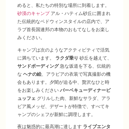
めると、私たちの特別な場所に到着します。
砂漠のキャンプ
アル・ハティム砂丘に囲まれ
た伝統的なベドウィンスタイルの店内で、ア
ラブ首長国連邦の本物のおもてなしをお楽し
みください。
キャンプは次のようなアクティビティで活気
に満ちています。
ラクダ乗り
砂丘を越えて、
サンドボーディング
急な坂道を下る、伝統的
な
ヘナの絵
、アラビアの衣装で写真撮影の機
会もあります。夕闇が迫る中、贅沢なひと時
をお楽しみください
バーベキューディナービ
ュッフェ
グリルした肉、新鮮なサラダ、アラ
ビア風メッゼ、デザートが特徴で、すべてキ
ャンプのシェフが新鮮に調理します。
夜は魅惑的に最高潮に達します
ライブエンタ