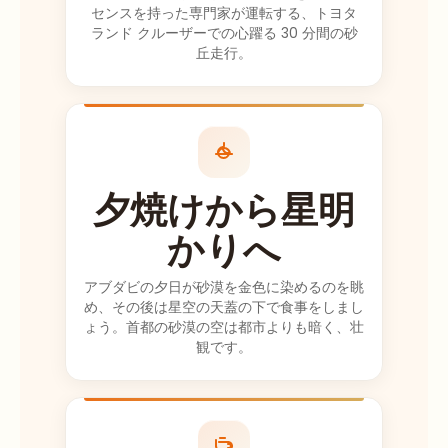
を配っていまし
センスを持った専門家が運転する、トヨタ
た!! 5* プラス...
ランド クルーザーでの心躍る 30 分間の砂
丘走行。
これは完全な体
験です。私たち
が見逃したのは
夕日の写真だけ
で、それは問題
ありませんでし
夕焼けから星明
たが、もしこれ
らが欲しいな
かりへ
ら、午後5時30
分（この時期）
アブダビの夕日が砂漠を金色に染めるのを眺
までにヘリテー
め、その後は星空の天蓋の下で食事をしまし
ジキャンプに到
ょう。首都の砂漠の空は都市よりも暗く、壮
着することをお
観です。
勧めします。彼
らは私たちの遅
い迎えのリクエ
スト（カイトビ