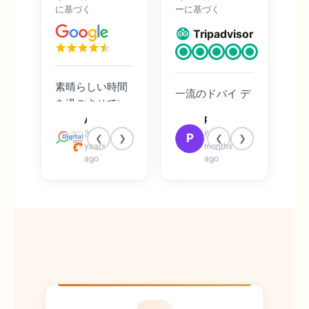
に基づく
ーに基づく
Tripadvisor
素晴らしい時間
一流のドバイ デ
を過ごさせてい
ザート サファリ
ただきました！
Atley Joseph
Patricia R
ツアーでは、ツ
3
6
ドライバーは素
P
❮
❯
❮
❯
アー ガイドが可
years
months
晴らしい仕事を
ago
能な場合はアビ
ago
してくれまし
ラッシュをお勧
た。必ずシート
めします。 私は
ベルトを締め
夫、妹、義理の
て、盗んだかの
弟と一緒に行き
ように運転する
ました！私たち
よう促してくだ
はプライベート
さい。
ドライブで行き
ました（100％
の価値がありま