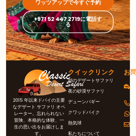
ワッツアップで今すぐ予約
+971 52 447 2719に電話す
る
クイックリンク
お
朝のデザートサファリ
夜の砂漠サファリ
2015 年以来ドバイの主要
デューンバギー
+
なデザート サファリ オペ
クワッドバイク
レーター。忘れられない
+
冒険、本格的な体験、一
熱気球
i
生の思い出をお届けしま
す。
私たちについて