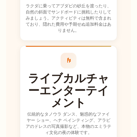
ラクダに乗ってアブダビの砂丘を渡ったり、
てしまった場合
自然の斜面でサンドボードに挑戦したりして
のちょっとした
みましょう。アクティビティは無料で含まれ
ヒント。砂丘に
ており、隠れた費用や予期せぬ追加料金はあ
行く30分前に吐
りません。
き気止めのよう
なものを服用す
ることを強くお
勧めします。そ
れはワイルドで
した!!!!いかなる
ライブカルチャ
ビデオや写真も
ーエンターテイ
正当化されませ
ん。家族との素
メント
晴らしい一日。
これ以上のガイ
伝統的なタノウラ ダンス、魅惑的なファイ
ドはありません
ヤー ショー、ヘナ ペインティング、アラビ
でした カナダか
アのドレスの写真撮影など、本物のエミラテ
らの愛
ィ文化の夜の体験です。