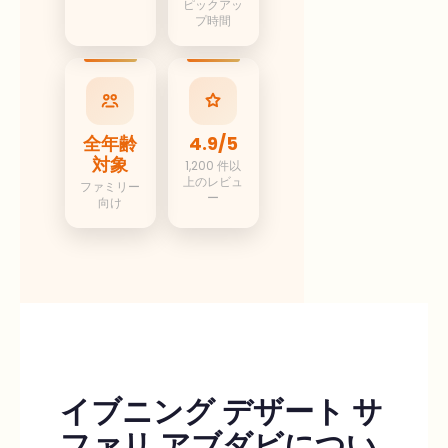
ピックアッ
プ時間
全年齢
4.9/5
対象
1,200 件以
上のレビュ
ファミリー
ー
向け
イブニング デザート サ
ファリ アブダビについ