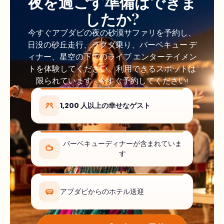
夜を過ごす準備はできま
したか?
今すぐアブダビの夜の砂漠サファリを予約し、
日没の砂丘走行、ラクダ乗り、バーベキュー デ
ィナー、星空の下でのライブ エンターテイメン
トを体験してください。利用できるスポットは
限られています - 今すぐ予約してください!
1,200 人以上の幸せなゲスト
バーベキューディナーが含まれていま
す
アブダビからのホテル送迎