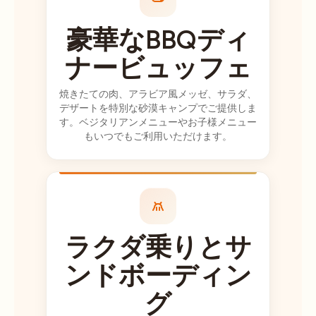
ーチから午後2時
30分）について
豪華なBBQディ
警告しました
ナービュッフェ
が、私たちはビ
ーチで楽しみす
焼きたての肉、アラビア風メッゼ、サラダ、
ぎていました。
デザートを特別な砂漠キャンプでご提供しま
全部は手に入ら
す。ベジタリアンメニューやお子様メニュー
ない！！勝利で
もいつでもご利用いただけます。
した。アビラッ
シュ、あなたは
本当にこの経験
全体を私たちに
とって信じられ
ないほど素晴ら
ラクダ乗りとサ
しいものにして
くれました、私
ンドボーディン
たちは今でも笑
グ
顔です！ボート
で少し船酔いし