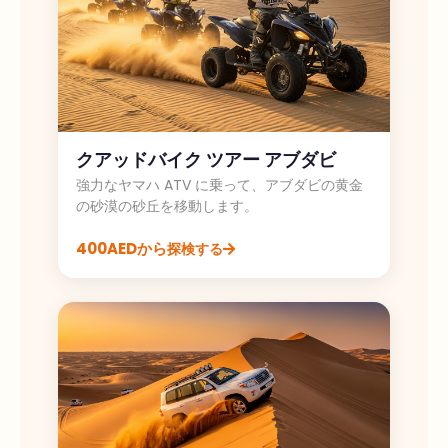
クアッドバイク ツアー アブダビ
強力なヤマハ ATV に乗って、アブダビの黄金
の砂漠の砂丘を移動します。
400AEDから
探検する