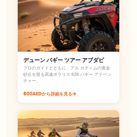
デューン バギー ツアー アブダビ
プロのガイドとともに、アル カティムの黄金
砂丘を巡る高速ポラリス RZR バギー アドベン
チャー。
800AEDから
詳細を見る