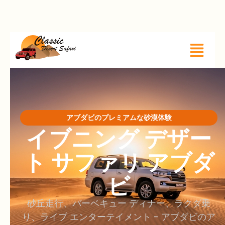
アブダビのプレミアムな砂漠体験
イブニング デザー
ト サファリ アブダ
ビ
砂丘走行、バーベキュー ディナー、ラクダ乗
り、ライブ エンターテイメント - アブダビのア