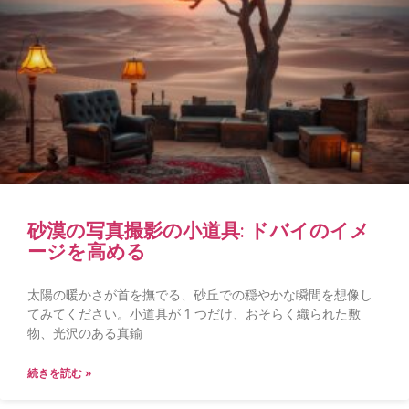
砂漠の写真撮影の小道具: ドバイのイメ
ージを高める
太陽の暖かさが首を撫でる、砂丘での穏やかな瞬間を想像し
てみてください。小道具が 1 つだけ、おそらく織られた敷
物、光沢のある真鍮
続きを読む »