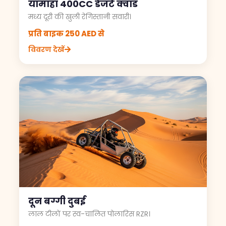
यामाहा 400CC डेजर्ट क्वाड
मध्य दूरी की खुली रेगिस्तानी सवारी।
प्रति बाइक 250 AED से
विवरण देखें
दून बग्गी दुबई
लाल टीलों पर स्व-चालित पोलारिस RZR।