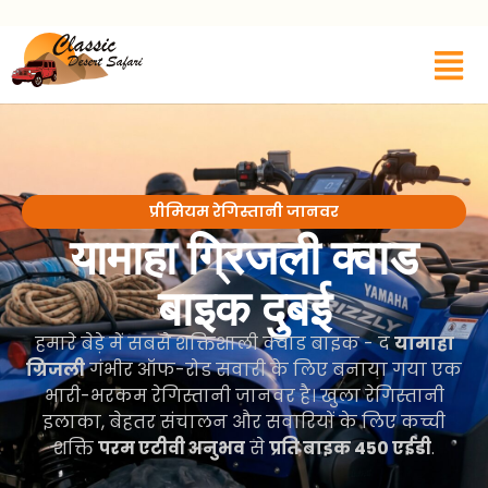
प्रीमियम रेगिस्तानी जानवर
यामाहा ग्रिजली क्वाड
बाइक दुबई
हमारे बेड़े में सबसे शक्तिशाली क्वाड बाइक - द
यामाहा
ग्रिजली
गंभीर ऑफ-रोड सवारी के लिए बनाया गया एक
भारी-भरकम रेगिस्तानी जानवर है। खुला रेगिस्तानी
इलाका, बेहतर संचालन और सवारियों के लिए कच्ची
शक्ति
परम एटीवी अनुभव
से
प्रति बाइक 450 एईडी
.