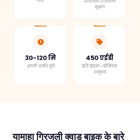
पावर
अत्यधिक रेगिस्तानी
भूभाग
30-120 मि
450 एईडी
अपनी अवधि चुनें
प्रति बाइक • प्रीमियम
अनुभव
यामाहा ग्रिजली क्वाड बाइक के बारे