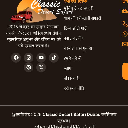
त्वरित लिंक
हम
मॉर्निंग डेजर्ट सफारी
शाम की रेगिस्तानी सफ़ारी
2015 से दुबई का प्रमुख रेगिस्तान
टिब्बा छोटी गाड़ी
सफारी ऑपरेटर। अविस्मरणीय रोमांच,
क्वाड बाइकिंग
प्रामाणिक अनुभव और जीवन भर की
यादें प्रदान करता है।
गरम हवा का गुब्बारा
हमारे बारे में
ब्लॉग
संपर्क करें
रद्दीकरण नीति
@कॉपीराइट 2026
Classic Desert Safari Dubai.
सर्वाधिकार
सुरक्षित।
रद्दीकरण नीति
गोपनीयता नीति
सेवा की शर्तें