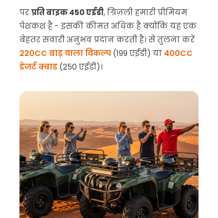
पर
प्रति बाइक 450 एईडी
, ग्रिज़ली हमारी प्रीमियम
पेशकश है - इसकी कीमत अधिक है क्योंकि यह एक
बेहतर सवारी अनुभव प्रदान करती है। से तुलना करें
220CC बाड़ वाला विकल्प
(199 एईडी) या
400CC
डेजर्ट क्वाड
(250 एईडी)।