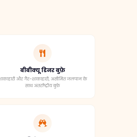
बीबीक्यू डिनर बुफ़े
शाकाहारी और गैर-शाकाहारी, असीमित जलपान के
साथ अंतर्राष्ट्रीय बुफ़े
विशेष अवसर