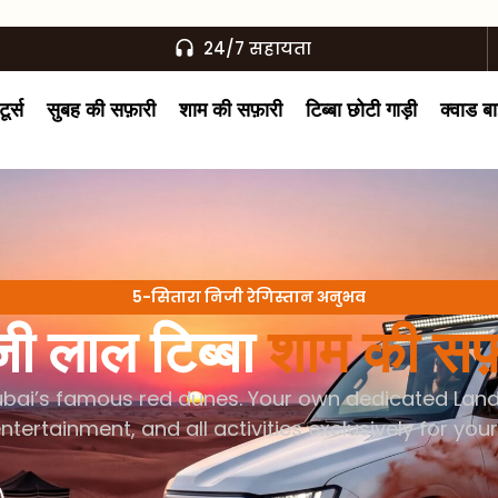
24/7 सहायता
ूर्स
सुबह की सफ़ारी
शाम की सफ़ारी
टिब्बा छोटी गाड़ी
क्वाड ब
5-सितारा निजी रेगिस्तान अनुभव
ी लाल टिब्बा
शाम की सफ़
bai’s famous red dunes. Your own dedicated Land C
entertainment, and all activities exclusively for yo