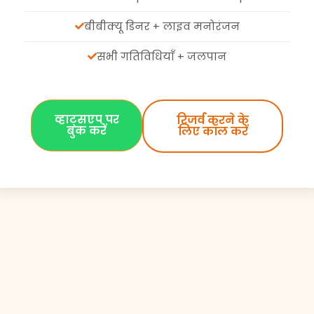
बीबीक्यू डिनर + लाइव मनोरंजन
सभी गतिविधियाँ + जलपान
व्हाट्सएप पर
रिजर्व करने के
बुक करें
लिए कॉल करें
निजी रेड ड्यून सफ़ारी क्यों चुनें?