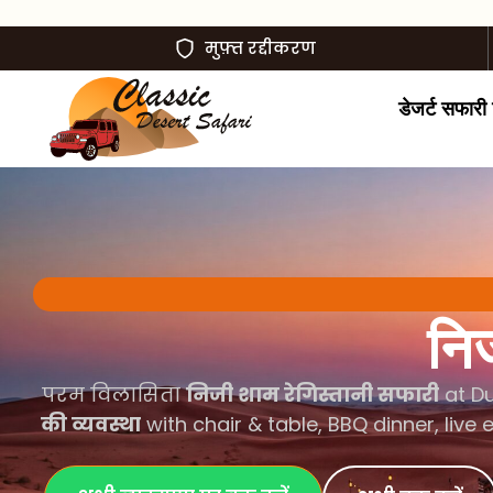
मुफ़्त रद्दीकरण
डेजर्ट सफारी ट
निज
परम विलासिता
निजी शाम रेगिस्तानी सफारी
at Du
की व्यवस्था
with chair & table, BBQ dinner, live 
अभी व्हाट्सएप पर बुक करें
अभी बुक करें