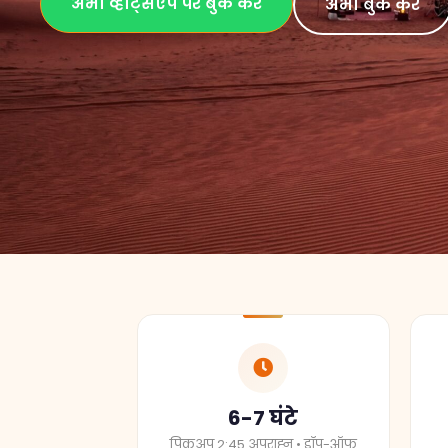
6-7 घंटे
पिकअप 2:45 अपराह्न • ड्रॉप-ऑफ
9:45 अपराह्न