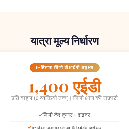
यात्रा मूल्य निर्धारण
5-सितारा निजी वीआईपी अनुभव
1,400 एईडी
प्रति वाहन (6 व्यक्तियों तक) | निजी शाम की सफ़ारी
निजी लैंड क्रूजर + ड्राइवर
5-star camp chair & table setup