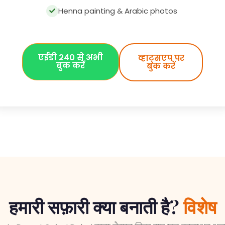
एईडी 240 से अभी
व्हाट्सएप पर
बुक करें
बुक करें
हमारी सफ़ारी क्या बनाती है?
विशेष
ssic Desert Safari Dubai द्वारा तैयार किए गए छह हस्ताक्षर अ