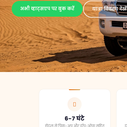
अभी व्हाट्सएप पर बुक करें
यात्रा विवरण देखें
6-7 घंटे
होटल से पिक-अप और ड्रॉप-ऑफ़ सहित
द
अवधि