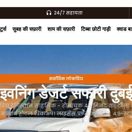
24/7 सहायता
ूर्स
सुबह की सफ़ारी
शाम की सफ़ारी
टिब्बा छोटी गाड़ी
क्वाड ब
सर्वाधिक लोकप्रिय
इवनिंग डेजर्ट सफारी दुब
कप्रिय रेगिस्तान साहसिक - रोमांचक 45 मिनट का टीला भ्
नार्थ होटल पिकअप। लाइसेंस प्राप्त ऑपरेटर, 4.9-स्टार र
से.