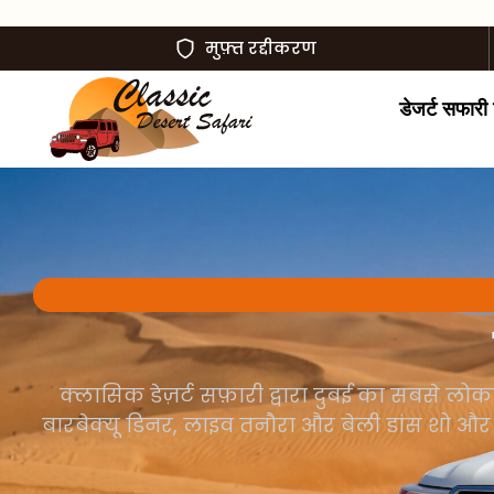
मुफ़्त रद्दीकरण
डेजर्ट सफारी ट
क्लासिक डेज़र्ट सफ़ारी द्वारा दुबई का सबसे लो
बारबेक्यू डिनर, लाइव तनौरा और बेली डांस शो और मा