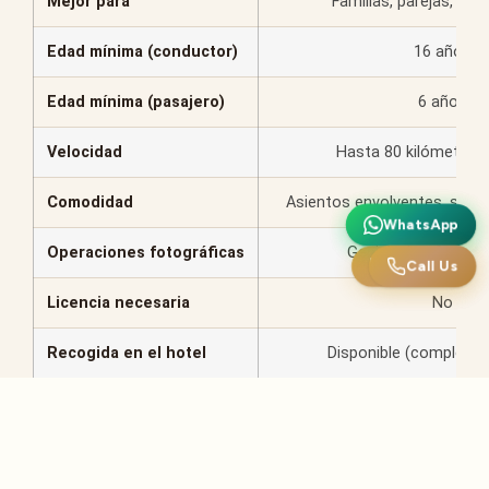
Mejor para
Familias, parejas, prin
Edad mínima (conductor)
16 años
Edad mínima (pasajero)
6 años
Velocidad
Hasta 80 kilómetros 
Comodidad
Asientos envolventes, susp
WhatsApp
WhatsApp
Operaciones fotográficas
Genial: plataforma 
Call Us
Llámanos
Licencia necesaria
No
Recogida en el hotel
Disponible (compleme