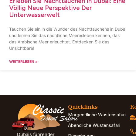
Erleben Sie Nachttauchen In Dubai: Eine
Völlig Neue Perspektive Der
Unterwasserwelt
Tauchen Sie ein in die Wunder des Nachttauchens in Dubai
und lernen Sie das nächtliche Meeresleben kennen, das
das Arabische Meer erleuchtet. Entdecken Sie das
Unsichtbare!
WEITERLESEN »
Quicklinks
Ko
Morgendliche Wüstensafari
Abendliche Wüstensafari
Dubais führender
Dünenbuggy