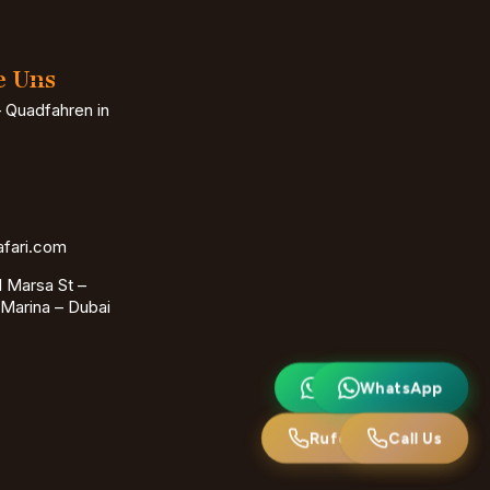
e Uns
 Quadfahren in
afari.com
 Marsa St –
Marina – Dubai
⟦CSEO_G0_0⟧.
WhatsApp
Rufen Sie uns an
Call Us