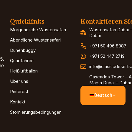
Quicklinks
Kontaktieren Si
Morgendliche Wüstensafari
Wüstensafari Dubai –
Dubai
Abendliche Wüstensafari
+971 50 496 8087
Dünenbuggy
+971 52 447 2719
5.
Quadfahren
he
info@classicdeserts
Heißluftballon
Cascades Tower – Al
Über uns
Marsa Dubai – Dubai 
Pinterest
Deutsch
Kontakt
Stornierungsbedingungen