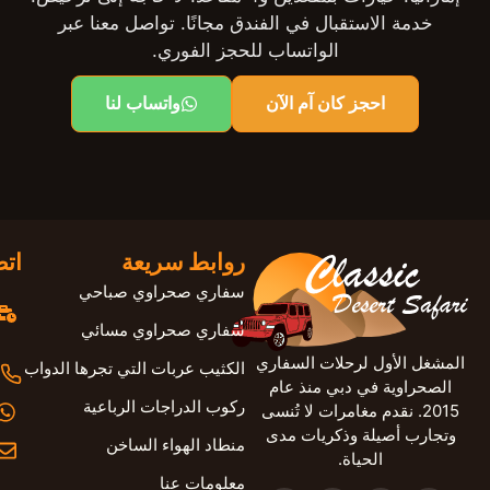
خدمة الاستقبال في الفندق مجانًا. تواصل معنا عبر
الواتساب للحجز الفوري.
احجز كان آم الآن
واتساب لنا
روابط سريعة
اتص
سفاري صحراوي صباحي
سفاري صحراوي مسائي
المشغل الأول لرحلات السفاري
الكثيب عربات التي تجرها الدواب
الصحراوية في دبي منذ عام
ركوب الدراجات الرباعية
2015. نقدم مغامرات لا تُنسى
وتجارب أصيلة وذكريات مدى
منطاد الهواء الساخن
الحياة.
معلومات عنا