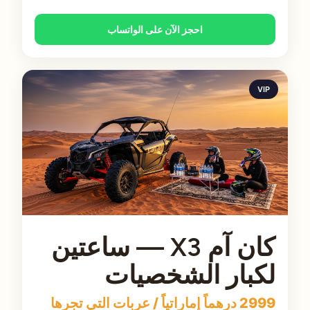
احجز الآن على الواتساب
VIP
كان آم X3 — ساعتين
لكبار الشخصيات
2999 درهماً إماراتياً / عربات التي تجرها