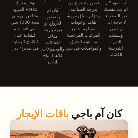
أنت تقود كان
قفص متدحرج من
يوفر محرك
آم X3 بنفسك
الدرجة الصناعية،
Rotax المزود
كان آم
عبر الصحراء.
وحزام سباق من 4
بشاحن توربيني
بمقعدين
لا حاجة إلى
نقاط، وخوذات
سعة 1000 سي
للأزواج أو
ترخيص.
متوفرة. جميع
سي قوة خام
عربة بأربعة
وشملت
المركبات المرخصة
للقيادة على
مقاعد
الدورة
من هيئة الطرق
الكثبان الرملية
للعائلات
التدريبية
والمواصلات في دبي
في صحراء دبي
والمجموعات.
الكاملة
كلاهما متاح
للتأجير
كان آم باجي
باقات الإيجار