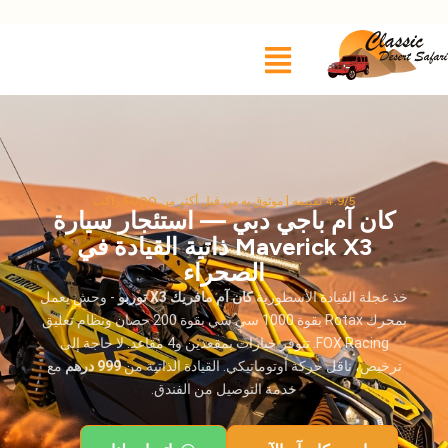
4.9/5 تقييمه | موثوق به من قبل أكثر من 5000 راكب
كان آم باجي دبي — استئجار سيارة
Maverick X3 ذاتية القيادة في
الصحراء
خذ عجلة القيادة الأسطورية
كان آم مافريك X3 توربو
- وحش يعمل
بمحرك Rotax بقوة 1000 سي سي بقوة 200 حصان ونظام تعليق
FOX Racing. تتوفر خيارات بمقعدين و4 مقاعد. لا حاجة إلى
ترخيص، ناقل حركة أوتوماتيكي. القيادة الذاتية من
999 درهم
مع
خدمة التوصيل من الفندق.