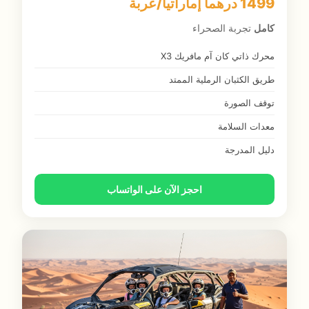
1499 درهماً إماراتياً/عربة
كامل
تجربة الصحراء
محرك ذاتي كان آم مافريك X3
طريق الكثبان الرملية الممتد
توقف الصورة
معدات السلامة
دليل المدرجة
احجز الآن على الواتساب