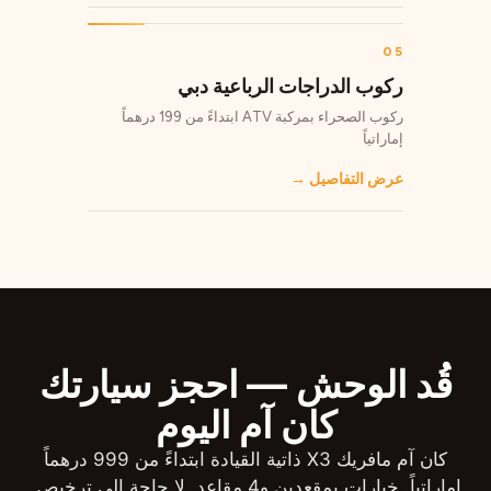
05
ركوب الدراجات الرباعية دبي
ركوب الصحراء بمركبة ATV ابتداءً من 199 درهماً
إماراتياً
عرض التفاصيل
→
قُد الوحش — احجز سيارتك
كان آم اليوم
كان آم مافريك X3 ذاتية القيادة ابتداءً من 999 درهماً
إماراتياً. خيارات بمقعدين و4 مقاعد. لا حاجة إلى ترخيص.