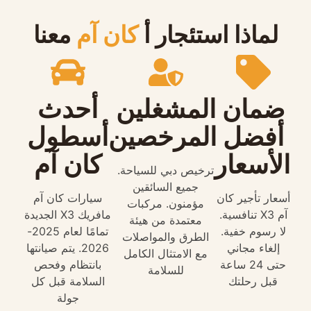
لماذا استئجار أ
كان آم
معنا
ضمان
المشغلين
أحدث
أفضل
المرخصين
أسطول
الأسعار
كان آم
ترخيص دبي للسياحة.
جميع السائقين
أسعار تأجير كان
سيارات كان آم
مؤمنون. مركبات
آم X3 تنافسية.
مافريك X3 الجديدة
معتمدة من هيئة
لا رسوم خفية.
تمامًا لعام 2025-
الطرق والمواصلات
إلغاء مجاني
2026. يتم صيانتها
مع الامتثال الكامل
حتى 24 ساعة
بانتظام وفحص
للسلامة
قبل رحلتك
السلامة قبل كل
جولة