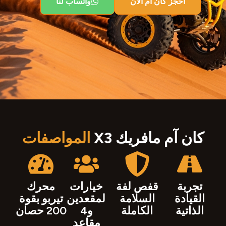
احجز كان آم الآن
واتساب لنا
كان آم مافريك X3
المواصفات
تجربة
قفص لفة
خيارات
محرك
القيادة
السلامة
لمقعدين
تيربو بقوة
الذاتية
الكاملة
و4
200 حصان
مقاعد