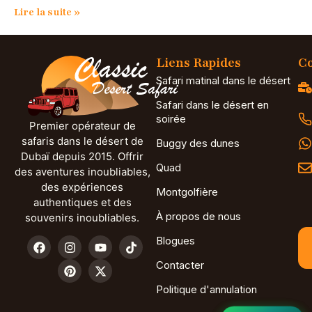
Lire la suite »
Liens Rapides
Co
Safari matinal dans le désert
Safari dans le désert en
soirée
Premier opérateur de
safaris dans le désert de
Buggy des dunes
Dubaï depuis 2015. Offrir
Quad
des aventures inoubliables,
des expériences
Montgolfière
authentiques et des
À propos de nous
souvenirs inoubliables.
Blogues
Contacter
Politique d'annulation