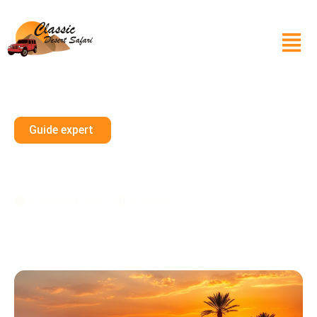
Guide expert
Expérience De Safari VIP De
Luxe Dans Le Désert De Dubaï
21 décembre 2024
10 minutes