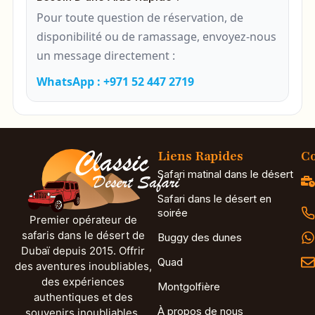
Pour toute question de réservation, de
disponibilité ou de ramassage, envoyez-nous
un message directement :
WhatsApp : +971 52 447 2719
Liens Rapides
Co
Safari matinal dans le désert
Safari dans le désert en
soirée
Premier opérateur de
safaris dans le désert de
Buggy des dunes
Dubaï depuis 2015. Offrir
Quad
des aventures inoubliables,
des expériences
Montgolfière
authentiques et des
À propos de nous
souvenirs inoubliables.