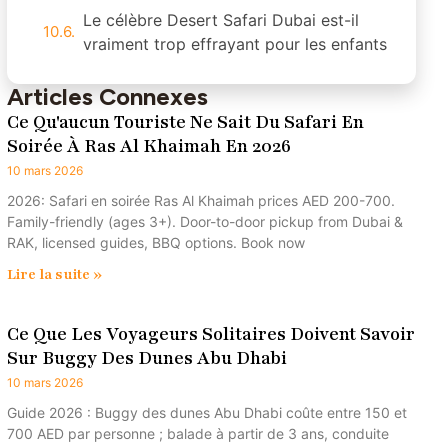
vraiment trop effrayant pour les enfants
Articles Connexes
Ce Qu'aucun Touriste Ne Sait Du Safari En
Soirée À Ras Al Khaimah En 2026
10 mars 2026
2026: Safari en soirée Ras Al Khaimah prices AED 200-700.
Family-friendly (ages 3+). Door-to-door pickup from Dubai &
RAK, licensed guides, BBQ options. Book now
Lire la suite »
Ce Que Les Voyageurs Solitaires Doivent Savoir
Sur Buggy Des Dunes Abu Dhabi
10 mars 2026
Guide 2026 : Buggy des dunes Abu Dhabi coûte entre 150 et
700 AED par personne ; balade à partir de 3 ans, conduite
solo à partir de 16 ans. Lancement d'Al Marmoom, Lahbab,