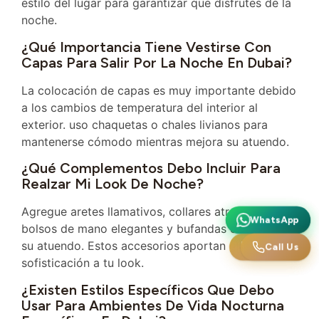
estilo del lugar para garantizar que disfrutes de la
noche.
¿Qué Importancia Tiene Vestirse Con
Capas Para Salir Por La Noche En Dubai?
La colocación de capas es muy importante debido
a los cambios de temperatura del interior al
exterior. uso chaquetas o chales livianos para
mantenerse cómodo mientras mejora su atuendo.
¿Qué Complementos Debo Incluir Para
Realzar Mi Look De Noche?
Agregue aretes llamativos, collares atrevidos,
WhatsApp
WhatsApp
bolsos de mano elegantes y bufandas de moda a
su atuendo. Estos accesorios aportan glamour y
Llámanos
Call Us
sofisticación a tu look.
¿Existen Estilos Específicos Que Debo
Usar Para Ambientes De Vida Nocturna