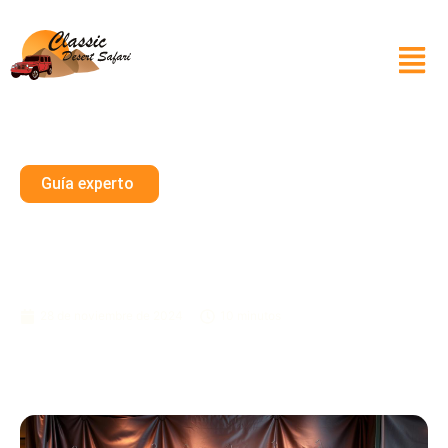
Guía experto
Empacar Ropa De Noche Para
La Glamurosa Vida Nocturna
De Dubái
28 de noviembre de 2024
10 minutos