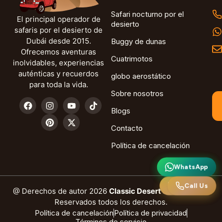
Safari nocturno por el
El principal operador de
desierto
safaris por el desierto de
Dubái desde 2015.
Buggy de dunas
Ofrecemos aventuras
Cuatrimotos
inolvidables, experiencias
auténticas y recuerdos
globo aerostático
para toda la vida.
Sobre nosotros
Blogs
Contacto
Política de cancelación
WhatsApp
WhatsApp
Llámanos
Call Us
@ Derechos de autor 2026
Classic Desert Safari Dubai.
Reservados todos los derechos.
Política de cancelación
Política de privacidad
Términos de servicio