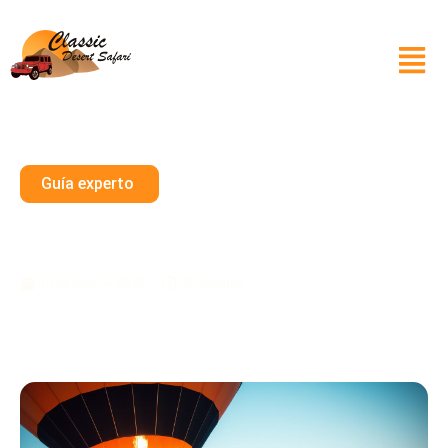
Guía experto
¿Hace Frío Cuando Subes En
Un Globo Aerostático?
19 de julio de 2025
10 minutos