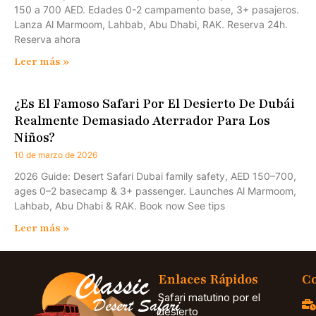
150 a 700 AED. Edades 0-2 campamento base, 3+ pasajeros.
Lanza Al Marmoom, Lahbab, Abu Dhabi, RAK. Reserva 24h.
Reserva ahora
Leer más »
¿Es El Famoso Safari Por El Desierto De Dubái
Realmente Demasiado Aterrador Para Los
Niños?
10 de marzo de 2026
2026 Guide: Desert Safari Dubai family safety, AED 150–700,
ages 0–2 basecamp & 3+ passenger. Launches Al Marmoom,
Lahbab, Abu Dhabi & RAK. Book now See tips
Leer más »
Enlaces Rápidos
Co
Safari matutino por el
desierto