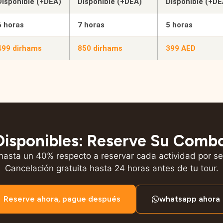
Disponible (+DEA)
Disponible (+DEA)
Disponible (+DE
6 horas
7 horas
5 horas
499 dirhams
850 dirhams
399 AED
Disponibles: Reserve Su Comb
hasta un 40% respecto a reservar cada actividad por s
Cancelación gratuita hasta 24 horas antes de tu tour.
Reserve ahora, pague después
whatsapp ahora