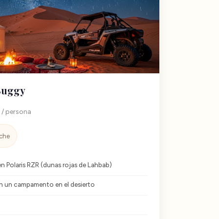
 Buggy
s
/ persona
oche
n Polaris RZR (dunas rojas de Lahbab)
en un campamento en el desierto