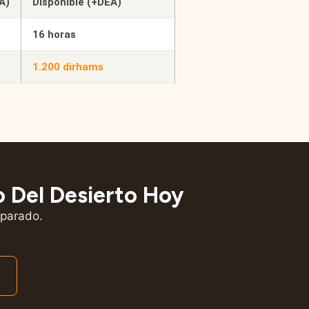
A)
Disponible (+DEA)
16 horas
1.200 dirhams
o Del Desierto Hoy
eparado.