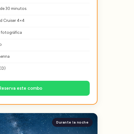
 de 30 minutos.
nd Cruiser 4×4
 fotográfica
o
henna
ED)
Reserva este combo
Durante la noche