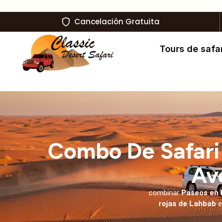
Cancelación Gratuita
Tours de safar
Combo De Safari 
Av
combinar
Paseos en 
rojas de Lahbab
e