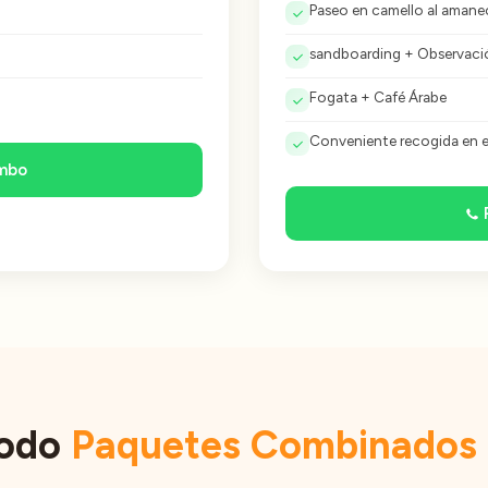
Paseo en camello al amane
sandboarding + Observació
Fogata + Café Árabe
Conveniente recogida en e
ombo
Todo
Paquetes Combinados 