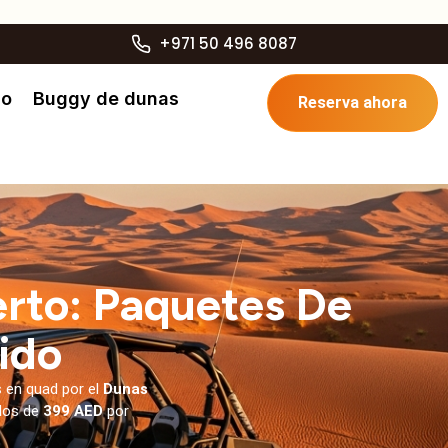
+971 50 496 8087
no
Buggy de dunas
Reserva ahora
erto: Paquetes De
ido
 en quad por el
Dunas
ados de
399 AED
por