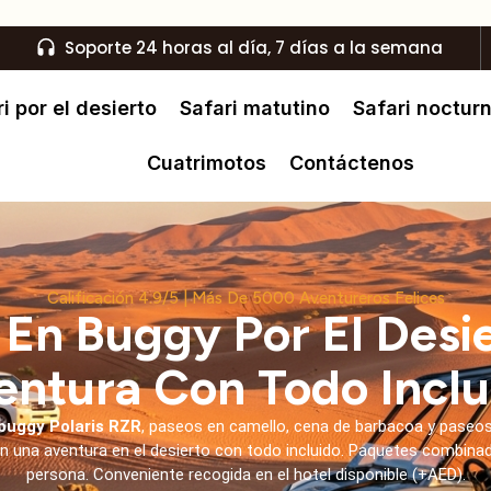
Soporte 24 horas al día, 7 días a la semana
i por el desierto
Safari matutino
Safari noctur
Cuatrimotos
Contáctenos
Calificación 4.9/5 | Más De 5000 Aventureros Felices
En Buggy Por El Desi
entura Con Todo Inclu
buggy Polaris RZR
, paseos en camello, cena de barbacoa y paseos
n una aventura en el desierto con todo incluido. Paquetes combin
persona. Conveniente recogida en el hotel disponible (+AED).