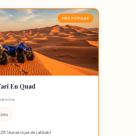
MÁS POPULAR
ari En Quad
 persona
pleta
 RZR (dunas rojas de Lahbab)