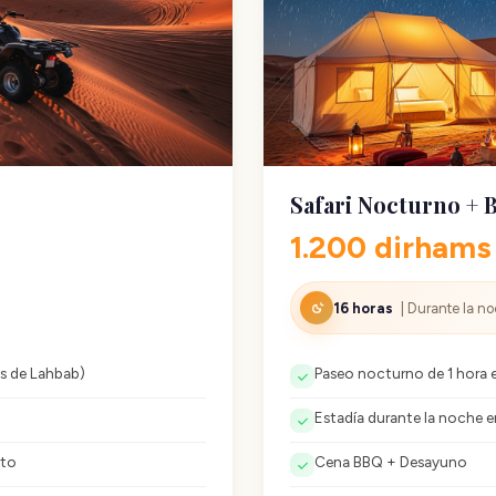
Safari Nocturno +
1.200 dirham
16 horas
| Durante la n
s de Lahbab)
Paseo nocturno de 1 hora e
Estadía durante la noche 
rto
Cena BBQ + Desayuno