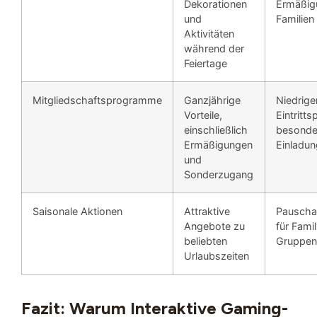
Dekorationen
Ermäßig
und
Familien
Aktivitäten
während der
Feiertage
Mitgliedschaftsprogramme
Ganzjährige
Niedrige
Vorteile,
Eintritts
einschließlich
besonde
Ermäßigungen
Einladu
und
Sonderzugang
Saisonale Aktionen
Attraktive
Pauscha
Angebote zu
für Fami
beliebten
Gruppen
Urlaubszeiten
Fazit: Warum Interaktive Gaming-