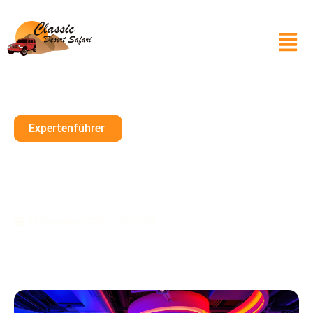
Expertenführer
Entdecken Sie Interaktive
Gaming-Zentren In Dubai:
Indoor-Spaß Für Familien
21. November 2024
10 Min