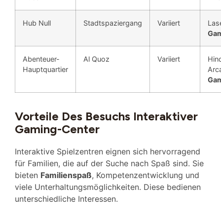
Hub Null
Stadtspaziergang
Variiert
Las
Gam
Abenteuer-
Al Quoz
Variiert
Hin
Hauptquartier
Arc
Gam
Vorteile Des Besuchs Interaktiver
Gaming-Center
Interaktive Spielzentren eignen sich hervorragend
für Familien, die auf der Suche nach Spaß sind. Sie
bieten
Familienspaß
, Kompetenzentwicklung und
viele Unterhaltungsmöglichkeiten. Diese bedienen
unterschiedliche Interessen.