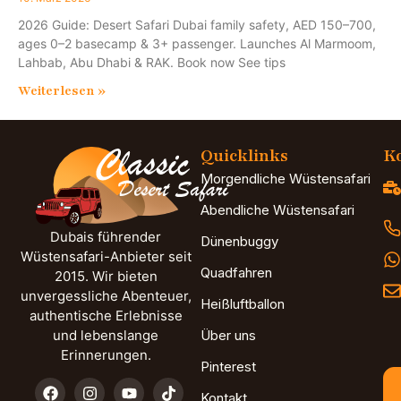
2026 Guide: Desert Safari Dubai family safety, AED 150–700,
ages 0–2 basecamp & 3+ passenger. Launches Al Marmoom,
Lahbab, Abu Dhabi & RAK. Book now See tips
Weiterlesen »
Quicklinks
Ko
Morgendliche Wüstensafari
Abendliche Wüstensafari
Dubais führender
Dünenbuggy
Wüstensafari-Anbieter seit
Quadfahren
2015. Wir bieten
unvergessliche Abenteuer,
Heißluftballon
authentische Erlebnisse
und lebenslange
Über uns
Erinnerungen.
Pinterest
Kontakt