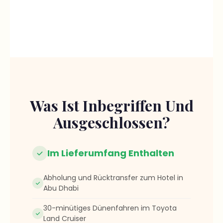
Unglaublicher
Tag mit meiner
Familie und ich
hätte mir
keinen
besseren
Reiseführer
wünschen
Was Ist Inbegriffen Und
können. Liebe
Ausgeschlossen?
Grüße aus
Kanada
Im Lieferumfang Enthalten
Abholung und Rücktransfer zum Hotel in
Abu Dhabi
30-minütiges Dünenfahren im Toyota
Land Cruiser