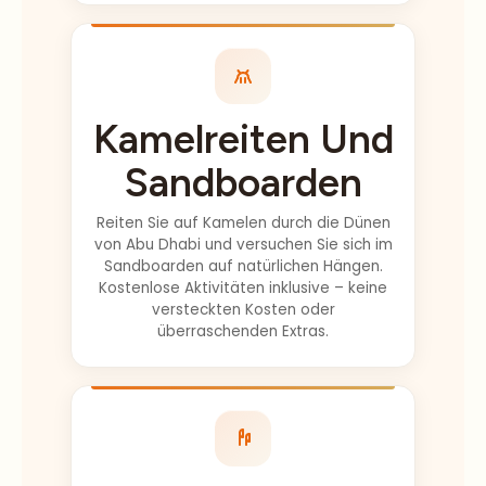
(14:30 Uhr vom
Kite Beach)
gewarnt, aber
wir hatten zu
Kamelreiten Und
viel Spaß am
Strand. Man
Sandboarden
kann nicht alles
haben!! Es war
Reiten Sie auf Kamelen durch die Dünen
eine Win-Win-
von Abu Dhabi und versuchen Sie sich im
Sandboarden auf natürlichen Hängen.
Situation.
Kostenlose Aktivitäten inklusive – keine
Abhilash, du
versteckten Kosten oder
hast diese
überraschenden Extras.
ganze
Erfahrung für
uns wirklich
unglaublich
gemacht, wir
lächeln immer
Live-
noch! Kleiner