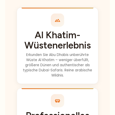
meiner
fahren, als
Schwester und
hätten sie es
meinem
gestohlen.
Schwager
Al Khatim-
gefahren! Wir
sind mit der
Wüstenerlebnis
Privatfahrt
gefahren (die
Erkunden Sie Abu Dhabis unberührte
sich zu 100 %
Wüste Al Khatim – weniger überfüllt,
gelohnt hat)
größere Dünen und authentischer als
und wurden
typische Dubai-Safaris. Reine arabische
Wildnis.
dort abgeholt,
wo wir wollten.
Abhilash –
unser Fahrer
war
UNGLAUBLICH!!
Professionelles
Ich kann nicht
genug