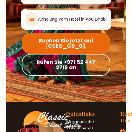
Abholung vom Hotel in Abu Dhabi
Buchen Sie jetzt auf
⟦CSEO_G0_0⟧.
Rufen Sie +971 52 447
2719 an
Quicklinks
Kont
Uns
Morgendliche
Wüstensafari
W
Q
Abendliche Wüstensafari