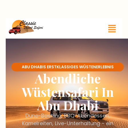
ABU DHABIS ERSTKLASSIGES WÜSTENERLEBNIS
Abendliche
Wüstensafari In
Abu Dhabi
Dune-Bashing, BBQ-Abendessen,
Kamelreiten, Live-Unterhaltung – ein
unvergessliches Abenteuer vom