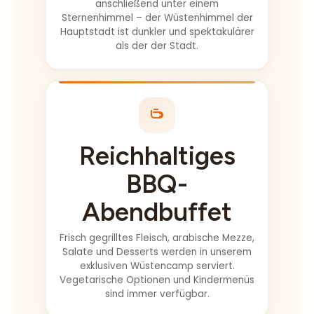
Fotos vom
Sternenhimmel – der Wüstenhimmel der
Hauptstadt ist dunkler und spektakulärer
Sonnenuntergang,
als der der Stadt.
was in Ordnung
war, aber wenn
Sie diese haben
möchten,
schlage ich vor,
dass Sie
Reichhaltiges
sicherstellen,
dass Sie um
BBQ-
17:30 Uhr (zu
dieser
Abendbuffet
Jahreszeit) im
Heritage Camp
Frisch gegrilltes Fleisch, arabische Mezze,
Salate und Desserts werden in unserem
ankommen. Sie
exklusiven Wüstencamp serviert.
haben uns auch
Vegetarische Optionen und Kindermenüs
vor unserer
sind immer verfügbar.
Bitte um eine
späte Abholung