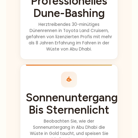
Dune-Bashing
erstaunliche
Dinge sagen. Er
Herztreibendes 30-minütiges
war so lustig,
Dünenrennen in Toyota Land Cruisern,
hat viele Fotos
gefahren von lizenzierten Profis mit mehr
und Videos von
als 8 Jahren Erfahrung im Fahren in der
Wüste von Abu Dhabi.
uns gemacht, er
hat immer dafür
gesorgt, dass
wir nichts
verpasst
haben!! 5*
Sonnenuntergang
PLUS... Das ist
das
Bis Sternenlicht
KOMPLETTE
Erlebnis. Das
Beobachten Sie, wie der
Einzige, was
Sonnenuntergang in Abu Dhabi die
uns entgangen
Wüste in Gold taucht, und speisen Sie
ist, waren die
anschließend unter einem