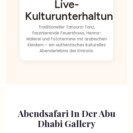
Tipp, wenn man
Kulturunterhaltung
auf Booten
etwas Seekrank
Traditioneller Tanoura-Tanz,
faszinierende Feuershows, Henna-
wird. Ich
Malerei und Fototermine mit arabischen
empfehle
Kleidern – ein authentisches kulturelles
dringend, eine
Abenderlebnis der Emirate.
halbe Stunde
bevor Sie diese
Dünen
erreichen,
etwas wie ein
Mittel gegen
Übelkeit
einzunehmen,
Abendsafari In Der Abu
es war WILD!!!!
Kein Video oder
Dhabi Gallery
Bild wird jemals
rechtfertigen.