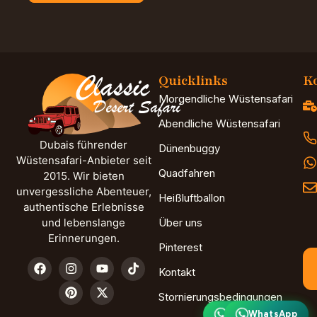
Quicklinks
Ko
Morgendliche Wüstensafari
Abendliche Wüstensafari
Dubais führender
Dünenbuggy
Wüstensafari-Anbieter seit
Quadfahren
2015. Wir bieten
unvergessliche Abenteuer,
Heißluftballon
authentische Erlebnisse
und lebenslange
Über uns
Erinnerungen.
Pinterest
Kontakt
Stornierungsbedingungen
WhatsApp
⟦CSEO_G0_0⟧.