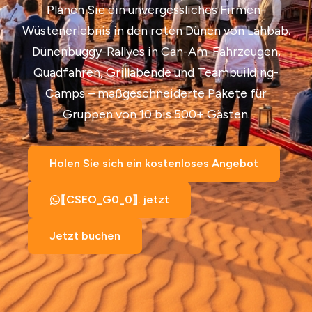
Planen Sie ein unvergessliches Firmen-
Wüstenerlebnis in den roten Dünen von Lahbab.
Dünenbuggy-Rallyes in Can-Am-Fahrzeugen,
Quadfahren, Grillabende und Teambuilding-
Camps – maßgeschneiderte Pakete für
Gruppen von 10 bis 500+ Gästen.
Holen Sie sich ein kostenloses Angebot
⟦CSEO_G0_0⟧. jetzt
Jetzt buchen