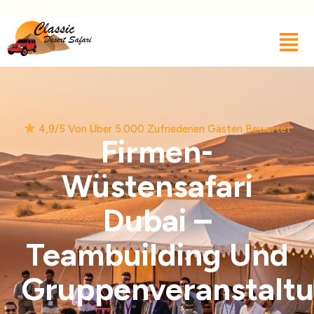
4,9/5 Von Über 5.000 Zufriedenen Gästen Bewertet
Firmen-
Wüstensafari
Dubai –
Teambuilding Und
Gruppenveranstalt