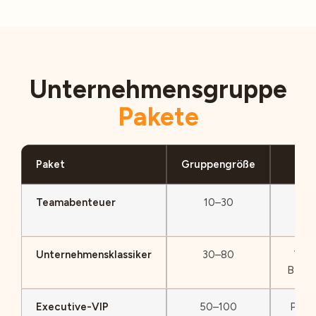
Unternehmensgruppe
Pakete
Paket
Gruppengröße
Ak
Teamabenteuer
10–30
Qu
Unternehmensklassiker
30–80
Wüst
BBQ-
Executive-VIP
50–100
Priv